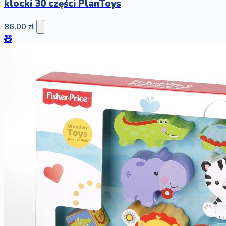
klocki 30 części PlanToys
86,00 zł
🧸