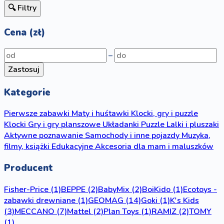
🔍 Filtry
Cena (zł)
–
Zastosuj
Kategorie
Pierwsze zabawki
Maty i huśtawki
Klocki, gry i puzzle
Klocki
Gry i gry planszowe
Układanki
Puzzle
Lalki i pluszaki
Aktywne poznawanie
Samochody i inne pojazdy
Muzyka,
filmy, książki
Edukacyjne
Akcesoria dla mam i maluszków
Producent
Fisher-Price
(1)
BEPPE
(2)
BabyMix
(2)
BoiKido
(1)
Ecotoys -
zabawki drewniane
(1)
GEOMAG
(14)
Goki
(1)
K's Kids
(3)
MECCANO
(7)
Mattel
(2)
Plan Toys
(1)
RAMIZ
(2)
TOMY
(1)