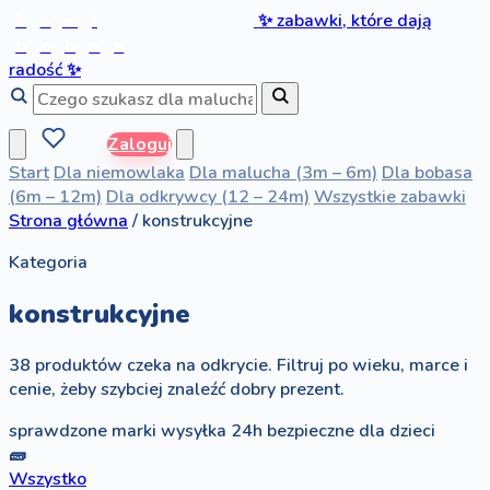
b
a
w
i
✨
zabawki, które dają
b
o
b
a
s
radość
✨
Zaloguj
Start
Dla niemowlaka
Dla malucha (3m – 6m)
Dla bobasa
(6m – 12m)
Dla odkrywcy (12 – 24m)
Wszystkie zabawki
Strona główna
/
konstrukcyjne
Kategoria
konstrukcyjne
38 produktów czeka na odkrycie. Filtruj po wieku, marce i
cenie, żeby szybciej znaleźć dobry prezent.
sprawdzone marki
wysyłka 24h
bezpieczne dla dzieci
🧱
Wszystko