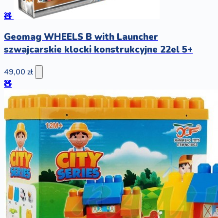
🧸
Geomag WHEELS B with Launcher
szwajcarskie klocki konstrukcyjne 22el 5+
49,00 zł
🧸