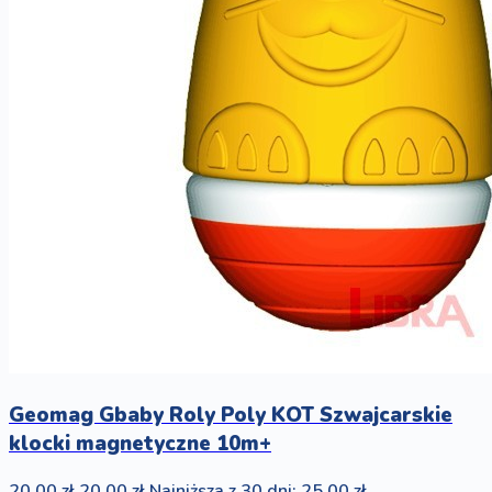
Geomag Gbaby Roly Poly KOT Szwajcarskie
klocki magnetyczne 10m+
20,00 zł
20,00 zł
Najniższa z 30 dni: 25,00 zł