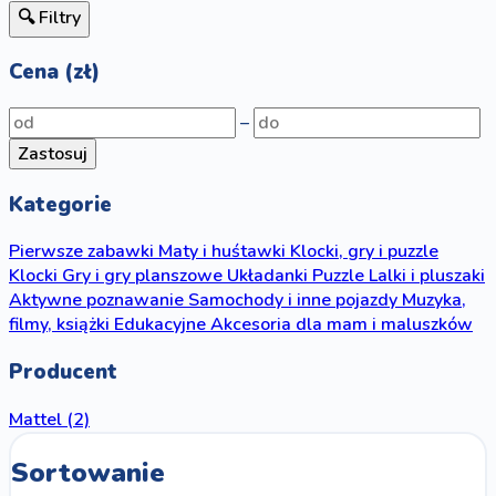
🔍 Filtry
Cena (zł)
–
Zastosuj
Kategorie
Pierwsze zabawki
Maty i huśtawki
Klocki, gry i puzzle
Klocki
Gry i gry planszowe
Układanki
Puzzle
Lalki i pluszaki
Aktywne poznawanie
Samochody i inne pojazdy
Muzyka,
filmy, książki
Edukacyjne
Akcesoria dla mam i maluszków
Producent
Mattel
(2)
Sortowanie