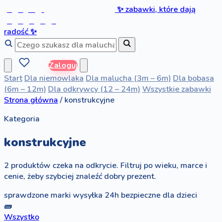
b
a
w
i
✨
zabawki, które dają
b
o
b
a
s
radość
✨
Zaloguj
Start
Dla niemowlaka
Dla malucha (3m – 6m)
Dla bobasa
(6m – 12m)
Dla odkrywcy (12 – 24m)
Wszystkie zabawki
Strona główna
/
konstrukcyjne
Kategoria
konstrukcyjne
2 produktów czeka na odkrycie. Filtruj po wieku, marce i
cenie, żeby szybciej znaleźć dobry prezent.
sprawdzone marki
wysyłka 24h
bezpieczne dla dzieci
🧱
Wszystko