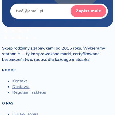
Zapisz mnie
b
a
w
i
b
o
b
a
s
Sklep rodzinny z zabawkami od 2015 roku. Wybieramy
starannie — tylko sprawdzone marki, certyfikowane
bezpieczeństwo, radość dla każdego maluszka.
POMOC
Kontakt
Dostawa
Regulamin sklepu
O NAS
O BawiBobas