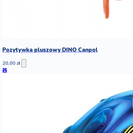
Pozytywka pluszowy DINO Canpol
20,00 zł
🧸