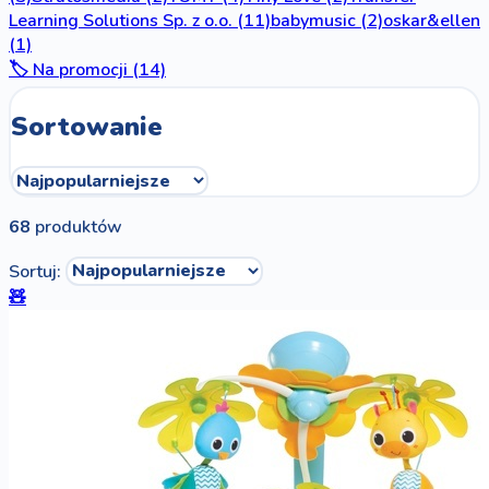
Learning Solutions Sp. z o.o.
(11)
babymusic
(2)
oskar&ellen
(1)
🏷️ Na promocji (14)
Sortowanie
68
produktów
Sortuj:
🧸