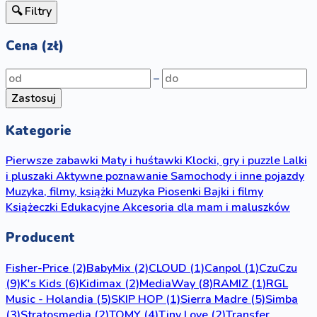
🔍 Filtry
Cena (zł)
–
Zastosuj
Kategorie
Pierwsze zabawki
Maty i huśtawki
Klocki, gry i puzzle
Lalki
i pluszaki
Aktywne poznawanie
Samochody i inne pojazdy
Muzyka, filmy, książki
Muzyka
Piosenki
Bajki i filmy
Książeczki
Edukacyjne
Akcesoria dla mam i maluszków
Producent
Fisher-Price
(2)
BabyMix
(2)
CLOUD
(1)
Canpol
(1)
CzuCzu
(9)
K's Kids
(6)
Kidimax
(2)
MediaWay
(8)
RAMIZ
(1)
RGL
Music - Holandia
(5)
SKIP HOP
(1)
Sierra Madre
(5)
Simba
(3)
Stratosmedia
(2)
TOMY
(4)
Tiny Love
(2)
Transfer