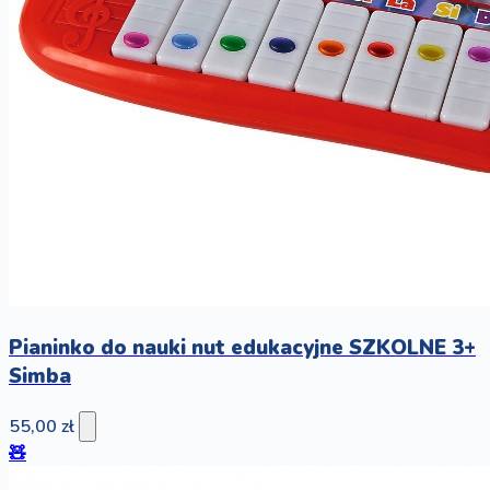
Pianinko do nauki nut edukacyjne SZKOLNE 3+
Simba
55,00 zł
🧸