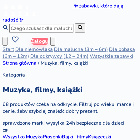
b
a
w
i
✨
zabawki, które dają
b
o
b
a
s
radość
✨
Zaloguj
Start
Dla niemowlaka
Dla malucha (3m – 6m)
Dla bobasa
(6m – 12m)
Dla odkrywcy (12 – 24m)
Wszystkie zabawki
Strona główna
/
Muzyka, filmy, książki
Kategoria
Muzyka, filmy, książki
68 produktów czeka na odkrycie. Filtruj po wieku, marce i
cenie, żeby szybciej znaleźć dobry prezent.
sprawdzone marki
wysyłka 24h
bezpieczne dla dzieci
🧱
Wszystko
Muzyka
Piosenki
Bajki i filmy
Książeczki