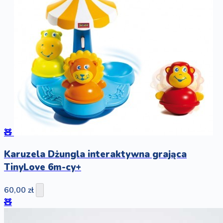
🧸
Karuzela Dżungla interaktywna grająca
TinyLove 6m-cy+
60,00 zł
🧸