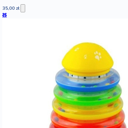
35,00 zł
🧸