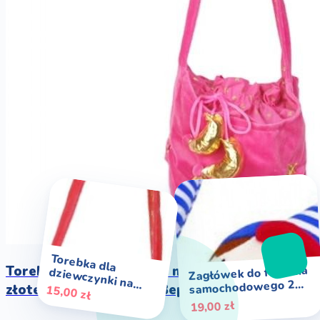
Torebka dla
dziewczynki na
Torebka dla dziewczynki na ramię welurowa
Zagłówek do fotelika
samochodowego 2w1
złote gwiazdki różowa Beppe
15,00 zł
Wayne K`sKids
19,00 zł
ramię czerwona welurowa złote gwiazdki Beppe