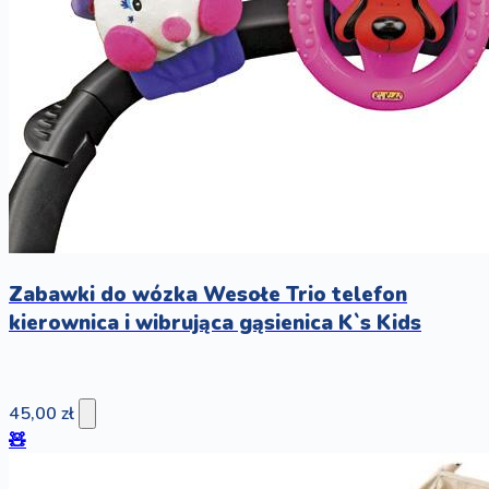
Zabawki do wózka Wesołe Trio telefon
kierownica i wibrująca gąsienica K`s Kids
45,00 zł
🧸