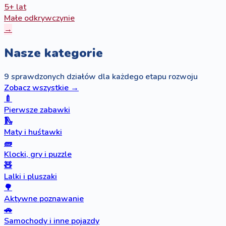
5+ lat
Małe odkrywczynie
→
Nasze kategorie
9 sprawdzonych działów dla każdego etapu rozwoju
Zobacz wszystkie →
🍼
Pierwsze zabawki
🛝
Maty i huśtawki
🧱
Klocki, gry i puzzle
🧸
Lalki i pluszaki
🌳
Aktywne poznawanie
🚗
Samochody i inne pojazdy