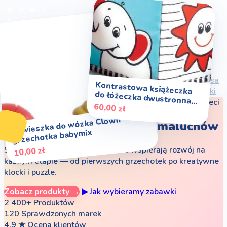
b
a
w
i
✨
zabawki, które dają
b
o
b
a
s
radość
✨
Zaloguj
Start
Dla niemowlaka
Dla malucha (3m – 6m)
Dla bobasa
Kontrastowa książeczka
do łóżeczka dwustronna
(6m – 12m)
Dla odkrywcy (12 – 24m)
Wszystkie zabawki
★
Sklep rodzinny od 2015 — 15 000+ szczęśliwych dzieci
TinyLove
60,00 zł
Zawieszka do wózka Clown
Radość każdego dnia
dla maluchów
grzechotka babymix
Starannie dobrane zabawki, które wspierają rozwój na
10,00 zł
każdym etapie — od pierwszych grzechotek po kreatywne
klocki i puzzle.
Zobacz produkty →
▶ Jak wybieramy zabawki
2 400+
Produktów
120
Sprawdzonych marek
4,9 ★
Ocena klientów