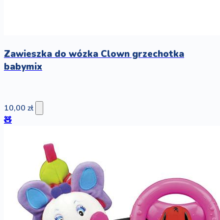
Zawieszka do wózka Clown grzechotka
babymix
10,00 zł
🧸