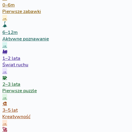
0–6m
Pierwsze zabawki
→
🪀
6–12m
Aktywne poznawanie
→
🚂
1–2 lata
Świat ruchu
→
🧩
2–3 lata
Pierwsze puzzle
→
🎨
3–5 lat
Kreatywność
→
🚀