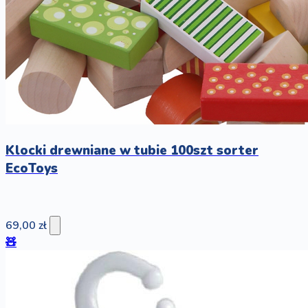
Klocki drewniane w tubie 100szt sorter
EcoToys
69,00 zł
🧸