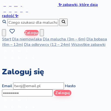
b
a
w
i
✨
zabawki, które dają
b
o
b
a
s
radość
✨
Zaloguj
Start
Dla niemowlaka
Dla malucha (3m – 6m)
Dla bobasa
(6m – 12m)
Dla odkrywcy (12 – 24m)
Wszystkie zabawki
b
a
w
i
b
o
b
a
s
Zaloguj się
Email
Hasło
Zaloguj
b
a
w
i
b
o
b
a
s