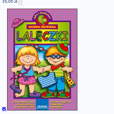
35,00 zł
🧸