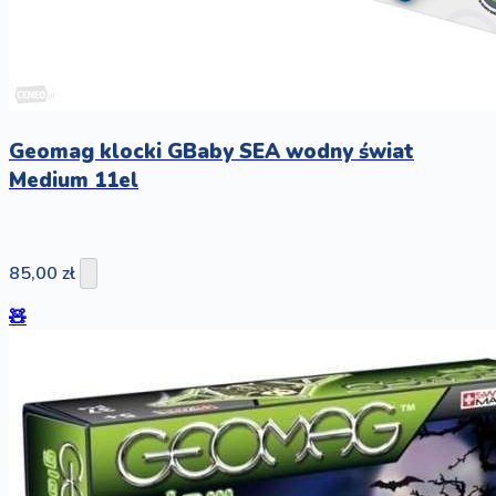
Geomag klocki GBaby SEA wodny świat
Medium 11el
85,00 zł
🧸