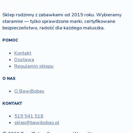
b
o
b
a
s
Sklep rodzinny z zabawkami od 2015 roku. Wybieramy
starannie — tylko sprawdzone marki, certyfikowane
bezpieczeństwo, radość dla każdego maluszka.
POMOC
Kontakt
Dostawa
Regulamin sklepu
O NAS
O BawiBobas
KONTAKT
519 541 518
sklep@bawibobas.pl