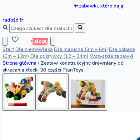
b
a
w
i
✨
zabawki, które dają
b
o
b
a
s
radość
✨
Zaloguj
Start
Dla niemowlaka
Dla malucha (3m – 6m)
Dla bobasa
(6m – 12m)
Dla odkrywcy (12 – 24m)
Wszystkie zabawki
Strona główna
/
Zestaw konstrukcyjny drewniany do
skręcania klocki 30 części PlanToys