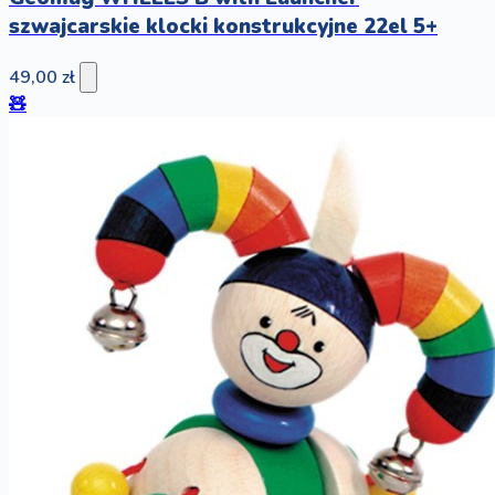
szwajcarskie klocki konstrukcyjne 22el 5+
49,00 zł
🧸