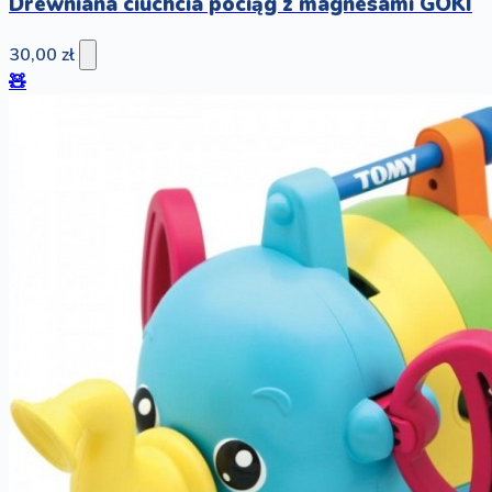
Drewniana ciuchcia pociąg z magnesami GOKI
30,00 zł
🧸