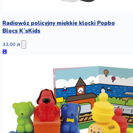
Radiowóz policyjny miękkie klocki Popbo
Blocs K`sKids
33,00 zł
🧸