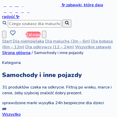
b
a
w
i
✨
zabawki, które dają
b
o
b
a
s
radość
✨
Zaloguj
Start
Dla niemowlaka
Dla malucha (3m – 6m)
Dla bobasa
(6m – 12m)
Dla odkrywcy (12 – 24m)
Wszystkie zabawki
Strona główna
/
Samochody i inne pojazdy
Kategoria
Samochody i inne pojazdy
31 produktów czeka na odkrycie. Filtruj po wieku, marce i
cenie, żeby szybciej znaleźć dobry prezent.
sprawdzone marki
wysyłka 24h
bezpieczne dla dzieci
🧱
Wszystko