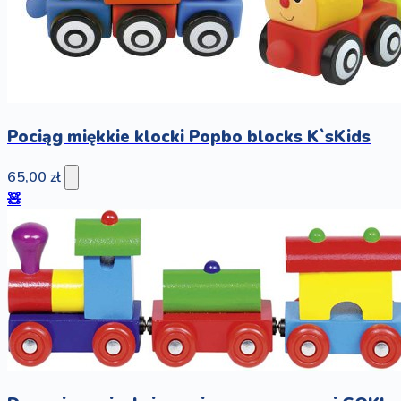
Pociąg miękkie klocki Popbo blocks K`sKids
65,00 zł
🧸