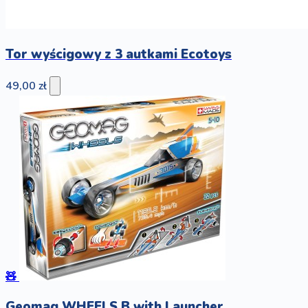
Tor wyścigowy z 3 autkami Ecotoys
49,00 zł
🧸
Geomag WHEELS B with Launcher