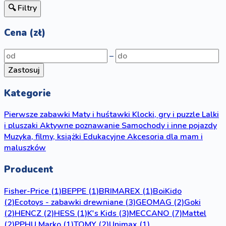
🔍 Filtry
Cena (zł)
–
Zastosuj
Kategorie
Pierwsze zabawki
Maty i huśtawki
Klocki, gry i puzzle
Lalki
i pluszaki
Aktywne poznawanie
Samochody i inne pojazdy
Muzyka, filmy, książki
Edukacyjne
Akcesoria dla mam i
maluszków
Producent
Fisher-Price
(1)
BEPPE
(1)
BRIMAREX
(1)
BoiKido
(2)
Ecotoys - zabawki drewniane
(3)
GEOMAG
(2)
Goki
(2)
HENCZ
(2)
HESS
(1)
K's Kids
(3)
MECCANO
(7)
Mattel
(2)
PPHU Marko
(1)
TOMY
(2)
Unimax
(1)