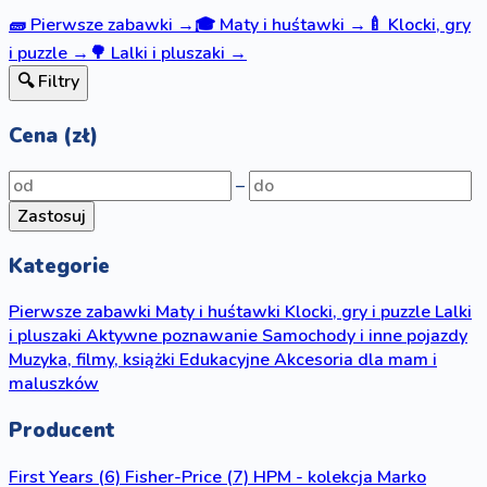
🧱
Pierwsze zabawki
→
🎓
Maty i huśtawki
→
🍼
Klocki, gry
i puzzle
→
🌳
Lalki i pluszaki
→
🔍 Filtry
Cena (zł)
–
Zastosuj
Kategorie
Pierwsze zabawki
Maty i huśtawki
Klocki, gry i puzzle
Lalki
i pluszaki
Aktywne poznawanie
Samochody i inne pojazdy
Muzyka, filmy, książki
Edukacyjne
Akcesoria dla mam i
maluszków
Producent
First Years
(6)
Fisher-Price
(7)
HPM - kolekcja Marko