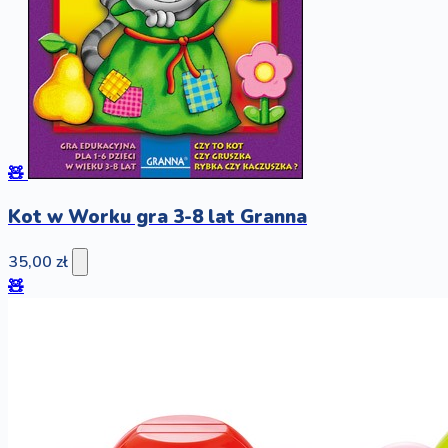
🧸
Kot w Worku gra 3-8 lat Granna
35,00 zł
🧸