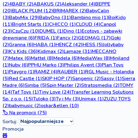
(2)
4BABY
(2)
ABAKUS
(2)
Aleksander
(4)
BEPPE
(20)
BLACK PLUM
(12)
BRIMAREX
(2)
BabyCalin
(3)
BabyMix
(29)
BabyOno
(31)
Bambino mio
(1)
BoiKido
(11)
Bright Starts
(1)
CHICCO
(1)
CLOUD
(4)
Canpol
(23)
CzuCzu
(10)
DUMEL
(1)
Dino
(1)
Ecotoys - zabawki
drewniane
(6)
FRIDA
(1)
Fancy
(2)
GEOMAG
(17)
Goki
(2)
Granna
(6)
HABA
(1)
HENCZ
(42)
HESS
(5)
Jollybaby
(3)
K's Kids
(36)
Kidimax
(2)
Lamaze
(31)
MECCANO
(7)
Matex
(6)
Mattel
(8)
Medela
(6)
MediaWay
(8)
Miniland
(1)
Nuby
(6)
PPHU Marko
(3)
Philips Avent
(3)
Plan Toys
(1)
Playgro
(1)
RAMIZ
(4)
RAUBER
(1)
RGL Music - Holandia
(5)
Red Castle
(1)
SKIP HOP
(7)
Sangenic
(2)
Sassy
(1)
Sierra
Madre
(6)
Simba
(5)
Spin Master
(2)
Stratosmedia
(2)
TOMY
(14)
Taf Toys
(1)
Tiny Love
(24)
Transfer Learning Solutions
Sp. z o.o.
(15)
Tuloko
(3)
Ty i My
(3)
Unimax
(1)
ZUZU TOYS
(2)
babymusic
(2)
oskar&ellen
(10)
🏷️ Na promocji (75)
Sortuj:
Promocja
🧸