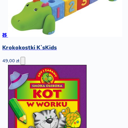
🧸
Krokokostki K`sKids
49,00 zł