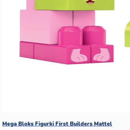
Mega Bloks Figurki First Builders Mattel