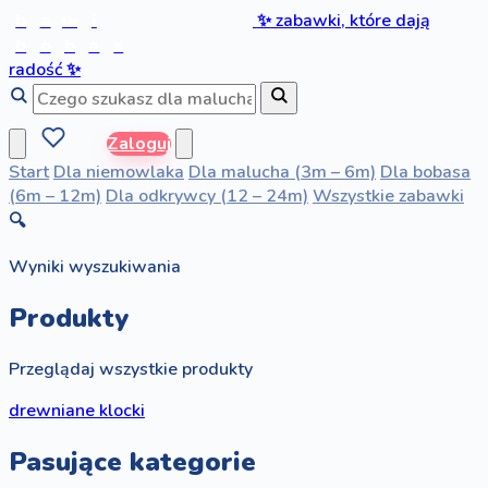
b
a
w
i
✨
zabawki, które dają
b
o
b
a
s
radość
✨
Zaloguj
Start
Dla niemowlaka
Dla malucha (3m – 6m)
Dla bobasa
(6m – 12m)
Dla odkrywcy (12 – 24m)
Wszystkie zabawki
🔍
Wyniki wyszukiwania
Produkty
Przeglądaj wszystkie produkty
drewniane klocki
Pasujące kategorie