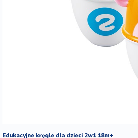
Edukacyjne kręgle dla dzieci 2w1 18m+