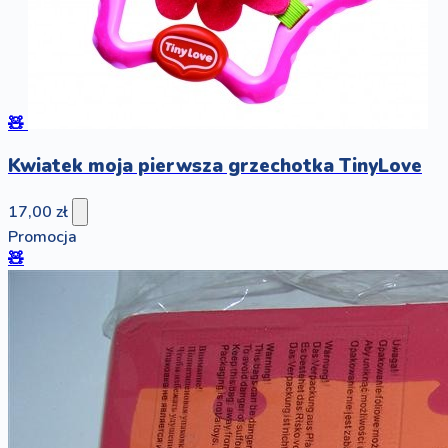
🧸
Kwiatek moja pierwsza grzechotka TinyLove
17,00 zł
Promocja
🧸