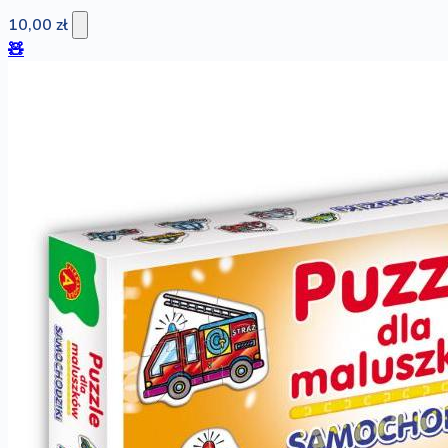
10,00 zł
🧸