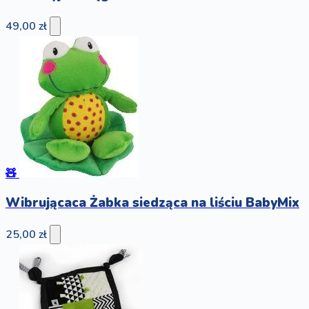
49,00 zł
🧸
Wibrującaca Żabka siedząca na liściu BabyMix
25,00 zł