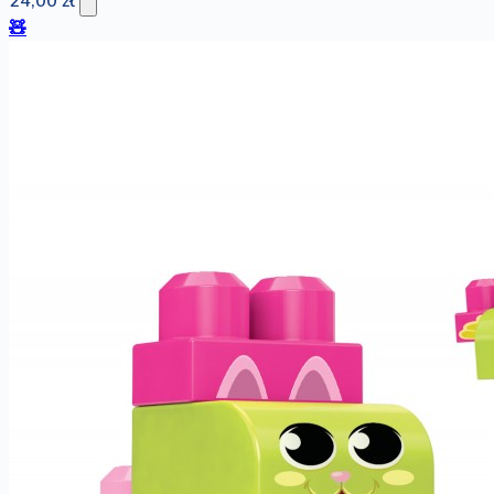
24,00 zł
🧸