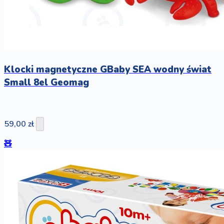
Klocki magnetyczne GBaby SEA wodny świat
Small 8el Geomag
59,00 zł
🧸