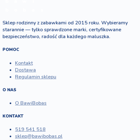
b
a
w
i
b
o
b
a
s
Sklep rodzinny z zabawkami od 2015 roku. Wybieramy
starannie — tylko sprawdzone marki, certyfikowane
bezpieczeństwo, radość dla każdego maluszka.
POMOC
Kontakt
Dostawa
Regulamin sklepu
O NAS
O BawiBobas
KONTAKT
519 541 518
sklep@bawibobas.pl