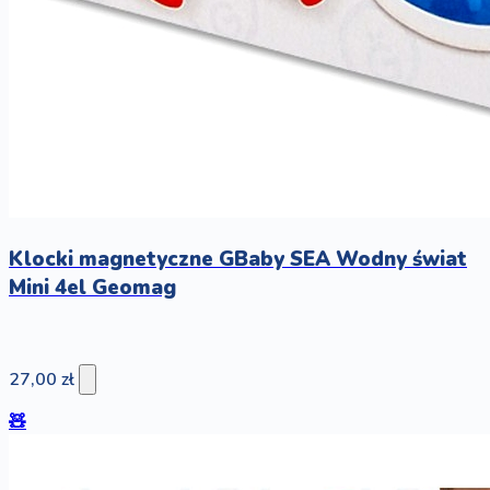
Klocki magnetyczne GBaby SEA Wodny świat
Mini 4el Geomag
27,00 zł
🧸