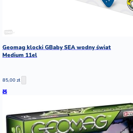
Geomag klocki GBaby SEA wodny świat
Medium 11el
85,00 zł
🧸