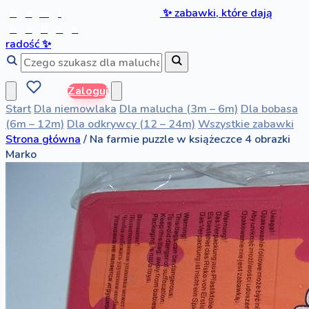
b
a
w
i
✨
zabawki, które dają
b
o
b
a
s
radość
✨
Zaloguj
Start
Dla niemowlaka
Dla malucha (3m – 6m)
Dla bobasa
(6m – 12m)
Dla odkrywcy (12 – 24m)
Wszystkie zabawki
Strona główna
/
Na farmie puzzle w książeczce 4 obrazki
Marko