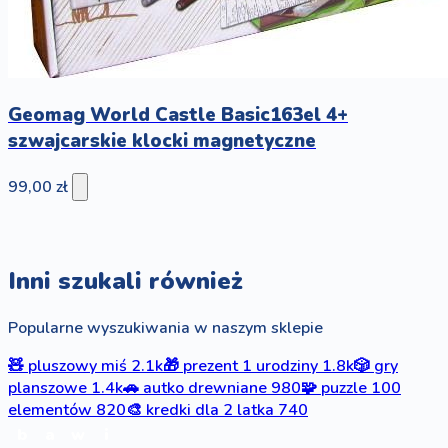
Geomag World Castle Basic163el 4+
szwajcarskie klocki magnetyczne
99,00 zł
Inni szukali również
Popularne wyszukiwania w naszym sklepie
🧸
pluszowy miś
2.1k
🎁
prezent 1 urodziny
1.8k
🎲
gry
planszowe
1.4k
🚗
autko drewniane
980
🧩
puzzle 100
elementów
820
🎨
kredki dla 2 latka
740
b
a
w
i