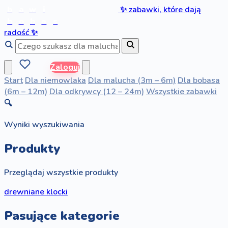
b
a
w
i
✨
zabawki, które dają
b
o
b
a
s
radość
✨
Zaloguj
Start
Dla niemowlaka
Dla malucha (3m – 6m)
Dla bobasa
(6m – 12m)
Dla odkrywcy (12 – 24m)
Wszystkie zabawki
🔍
Wyniki wyszukiwania
Produkty
Przeglądaj wszystkie produkty
drewniane klocki
Pasujące kategorie