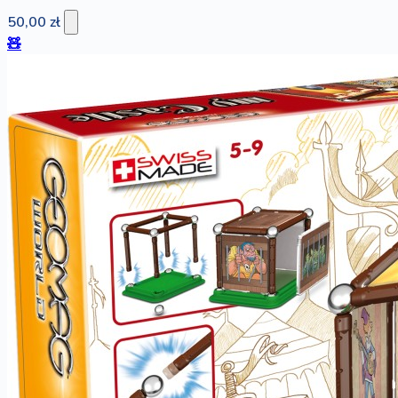
50,00 zł
🧸