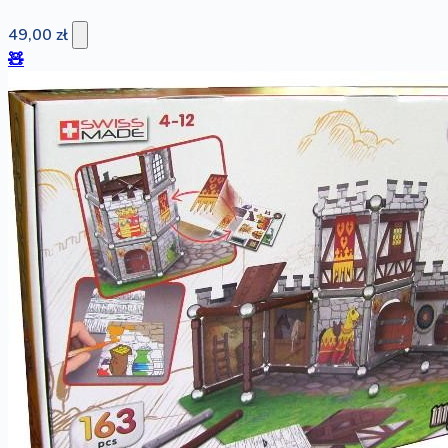
49,00 zł
🧸