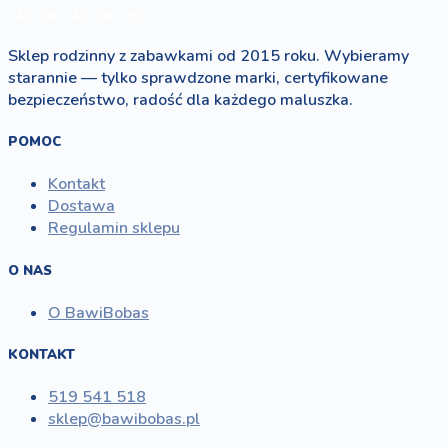
b
o
b
a
s
Sklep rodzinny z zabawkami od 2015 roku. Wybieramy
starannie — tylko sprawdzone marki, certyfikowane
bezpieczeństwo, radość dla każdego maluszka.
POMOC
Kontakt
Dostawa
Regulamin sklepu
O NAS
O BawiBobas
KONTAKT
519 541 518
sklep@bawibobas.pl