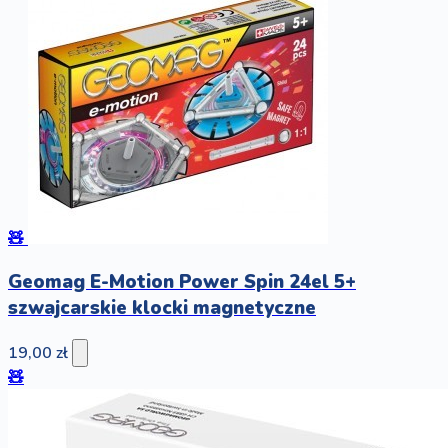
🧸
Geomag E-Motion Power Spin 24el 5+
szwajcarskie klocki magnetyczne
19,00 zł
🧸