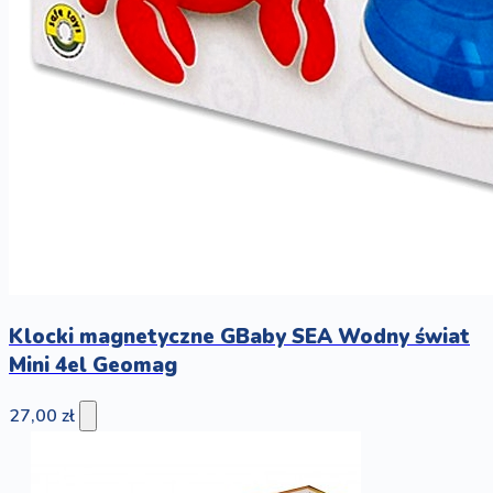
Klocki magnetyczne GBaby SEA Wodny świat
Mini 4el Geomag
27,00 zł