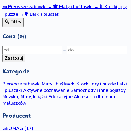
🧱
Pierwsze zabawki
→
🎓
Maty i huśtawki
→
🍼
Klocki, gry
i puzzle
→
🌳
Lalki i pluszaki
→
🔍 Filtry
Cena (zł)
–
Zastosuj
Kategorie
Pierwsze zabawki
Maty i huśtawki
Klocki, gry i puzzle
Lalki
i pluszaki
Aktywne poznawanie
Samochody i inne pojazdy
Muzyka, filmy, książki
Edukacyjne
Akcesoria dla mam i
maluszków
Producent
GEOMAG
(17)