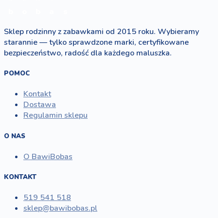
b
o
b
a
s
Sklep rodzinny z zabawkami od 2015 roku. Wybieramy
starannie — tylko sprawdzone marki, certyfikowane
bezpieczeństwo, radość dla każdego maluszka.
POMOC
Kontakt
Dostawa
Regulamin sklepu
O NAS
O BawiBobas
KONTAKT
519 541 518
sklep@bawibobas.pl