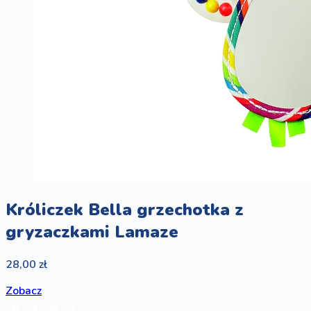
Króliczek Bella grzechotka z
gryzaczkami Lamaze
28,00 zł
Zobacz
b
a
w
i