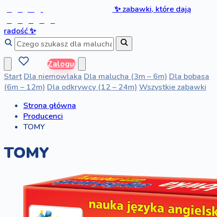
b
a
w
i
✨
zabawki, które dają
b
o
b
a
s
radość
✨
Zaloguj
Start
Dla niemowlaka
Dla malucha (3m – 6m)
Dla bobasa
(6m – 12m)
Dla odkrywcy (12 – 24m)
Wszystkie zabawki
Strona główna
Producenci
TOMY
TOMY