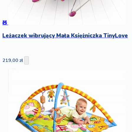
🧸
Leżaczek wibrujący Mała Księżniczka TinyLove
219,00 zł