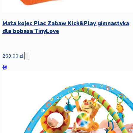
Mata kojec Plac Zabaw Kick&Play gimnastyka
dla bobasa TinyLove
269,00 zł
🧸