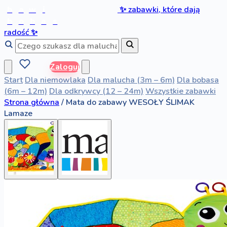
b
a
w
i
✨
zabawki, które dają
b
o
b
a
s
radość
✨
Zaloguj
Start
Dla niemowlaka
Dla malucha (3m – 6m)
Dla bobasa
(6m – 12m)
Dla odkrywcy (12 – 24m)
Wszystkie zabawki
Strona główna
/
Mata do zabawy WESOŁY ŚLIMAK
Lamaze