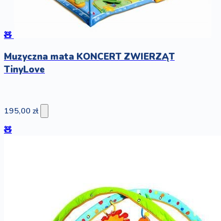
🧸
Muzyczna mata KONCERT ZWIERZĄT
TinyLove
195,00 zł
🧸