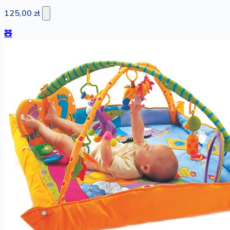
125,00 zł
🧸