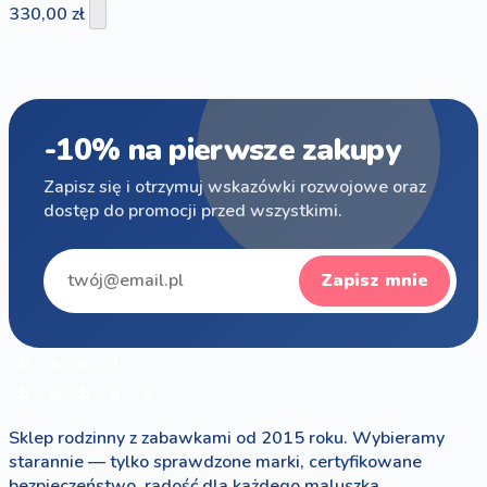
330,00 zł
-10% na pierwsze zakupy
Zapisz się i otrzymuj wskazówki rozwojowe oraz
dostęp do promocji przed wszystkimi.
Zapisz mnie
b
a
w
i
b
o
b
a
s
Sklep rodzinny z zabawkami od 2015 roku. Wybieramy
starannie — tylko sprawdzone marki, certyfikowane
bezpieczeństwo, radość dla każdego maluszka.