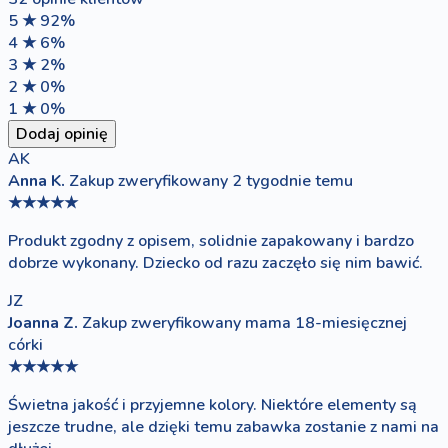
5 ★
92%
4 ★
6%
3 ★
2%
2 ★
0%
1 ★
0%
Dodaj opinię
AK
Anna K.
Zakup zweryfikowany
2 tygodnie temu
★★★★★
Produkt zgodny z opisem, solidnie zapakowany i bardzo
dobrze wykonany. Dziecko od razu zaczęło się nim bawić.
JZ
Joanna Z.
Zakup zweryfikowany
mama 18-miesięcznej
córki
★★★★★
Świetna jakość i przyjemne kolory. Niektóre elementy są
jeszcze trudne, ale dzięki temu zabawka zostanie z nami na