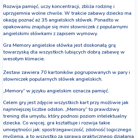
Rozwija pamięć, uczy koncentracji, zbliża rodzinę i
uprzyjemnia wolne chwile. W trakcie zabawy dziecko ma
okazję poznać aż 35 angielskich słówek. Ponadto w
opakowaniu znajduje się mini słowniczek z popularnymi
angielskimi słówkami z zapisem wymowy.
Gra Memory angielskie słówka jest doskonałą grą
towarzyską dla wszystkich lubiących dobrą zabawę w
wesołym klimacie.
Zestaw zawiera 70 kartoników pogrupowanych w pary i
słowniczek popularnych słówek angielskich.
„Memory” w języku angielskim oznacza pamięć.
Celem gry jest zdjęcie wszystkich kart przy możliwie jak
najmniejszej liczbie odsłon. „Memory” to prawdziwy
trening dla umysłu, który podnosi poziom intelektualny
dziecka. Co więcej, gra kształtuje i rozwija takie
umiejętności jak: spostrzegawczość, zdolność logicznego
myślenia, a to wszystko za sprawą praktycznego działania