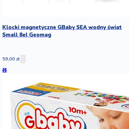
Klocki magnetyczne GBaby SEA wodny świat
Small 8el Geomag
59,00 zł
🧸