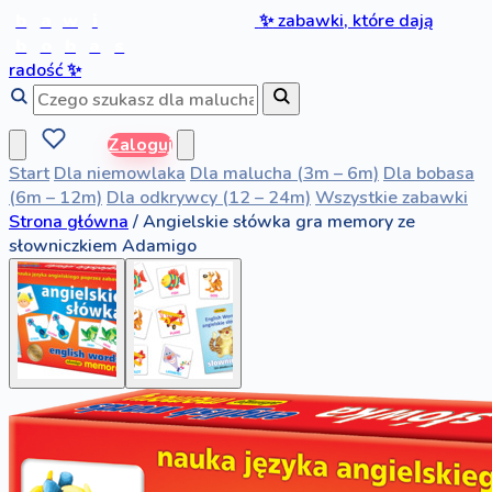
b
a
w
i
✨
zabawki, które dają
b
o
b
a
s
radość
✨
Zaloguj
Start
Dla niemowlaka
Dla malucha (3m – 6m)
Dla bobasa
(6m – 12m)
Dla odkrywcy (12 – 24m)
Wszystkie zabawki
Strona główna
/
Angielskie słówka gra memory ze
słowniczkiem Adamigo