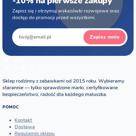
-10% na pierwsze zakupy
Zapisz się i otrzymuj wskazówki rozwojowe oraz
dostęp do promocji przed wszystkimi.
Zapisz mnie
b
a
w
i
b
o
b
a
s
Sklep rodzinny z zabawkami od 2015 roku. Wybieramy
starannie — tylko sprawdzone marki, certyfikowane
bezpieczeństwo, radość dla każdego maluszka.
POMOC
Kontakt
Dostawa
Regulamin sklepu