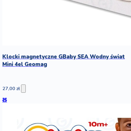
Klocki magnetyczne GBaby SEA Wodny świat
Mini 4el Geomag
27,00 zł
🧸