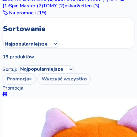
(1)
Spin Master
(2)
TOMY
(2)
oskar&ellen
(3)
🏷️ Na promocji (19)
Sortowanie
19
produktów
Sortuj:
Promocja
×
Wyczyść wszystko
Promocja
🧸