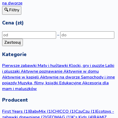
na dworze
🔍 Filtry
Cena (zł)
–
Zastosuj
Kategorie
Pierwsze zabawki
Maty i huśtawki
Klocki, gry i puzzle
Lalki
i pluszaki
Aktywne poznawanie
Aktywnie w domu
Aktywnie w kąpieli
Aktywnie na dworze
Samochody i inne
pojazdy
Muzyka, filmy, książki
Edukacyjne
Akcesoria dla
mam i maluszków
Producent
First Years
(1)
BabyMix
(1)
CHICCO
(1)
CzuCzu
(1)
Ecotoys -
zabawki drewniane
(2)
GEOMAG
(1)
K's Kids
(4)
RAMIZ