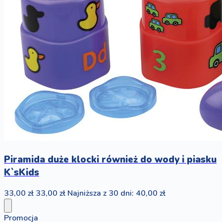
Piramida duże klocki również do wody i piasku
K`sKids
33,00 zł
33,00 zł
Najniższa z 30 dni: 40,00 zł
Promocja