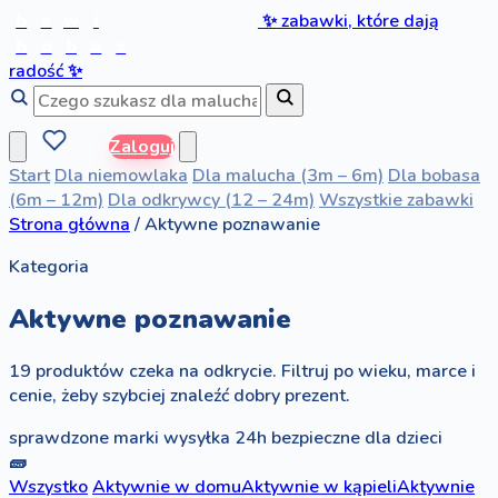
b
a
w
i
✨
zabawki, które dają
b
o
b
a
s
radość
✨
Zaloguj
Start
Dla niemowlaka
Dla malucha (3m – 6m)
Dla bobasa
(6m – 12m)
Dla odkrywcy (12 – 24m)
Wszystkie zabawki
Strona główna
/
Aktywne poznawanie
Kategoria
Aktywne poznawanie
19 produktów czeka na odkrycie. Filtruj po wieku, marce i
cenie, żeby szybciej znaleźć dobry prezent.
sprawdzone marki
wysyłka 24h
bezpieczne dla dzieci
🧱
Wszystko
Aktywnie w domu
Aktywnie w kąpieli
Aktywnie