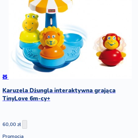
🧸
Karuzela Dżungla interaktywna grająca
TinyLove 6m-cy+
60,00 zł
Promocja