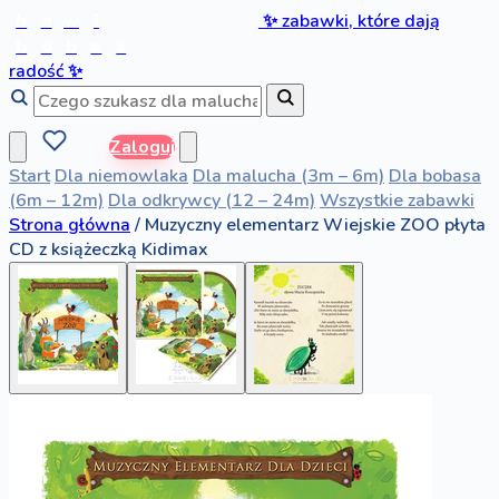
b
a
w
i
✨
zabawki, które dają
b
o
b
a
s
radość
✨
Zaloguj
Start
Dla niemowlaka
Dla malucha (3m – 6m)
Dla bobasa
(6m – 12m)
Dla odkrywcy (12 – 24m)
Wszystkie zabawki
Strona główna
/
Muzyczny elementarz Wiejskie ZOO płyta
CD z książeczką Kidimax