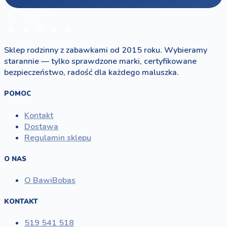
b
a
w
i
b
o
b
a
s
Sklep rodzinny z zabawkami od 2015 roku. Wybieramy
starannie — tylko sprawdzone marki, certyfikowane
bezpieczeństwo, radość dla każdego maluszka.
POMOC
Kontakt
Dostawa
Regulamin sklepu
O NAS
O BawiBobas
KONTAKT
519 541 518