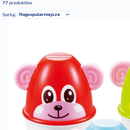
77
produktów
Sortuj: