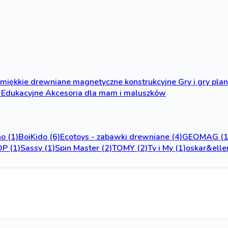
miękkie
drewniane
magnetyczne
konstrukcyjne
Gry i gry pl
Edukacyjne
Akcesoria dla mam i maluszków
no
(1)
BoiKido
(6)
Ecotoys - zabawki drewniane
(4)
GEOMAG
(
OP
(1)
Sassy
(1)
Spin Master
(2)
TOMY
(2)
Ty i My
(1)
oskar&elle