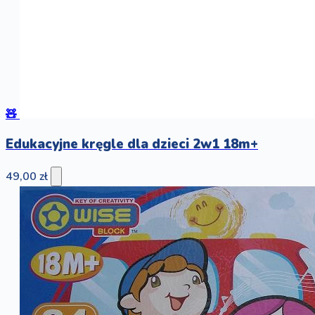
🧸
Edukacyjne kręgle dla dzieci 2w1 18m+
49,00 zł