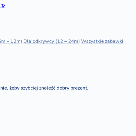
ć
✨
6m – 12m)
Dla odkrywcy (12 – 24m)
Wszystkie zabawki
nie, żeby szybciej znaleźć dobry prezent.