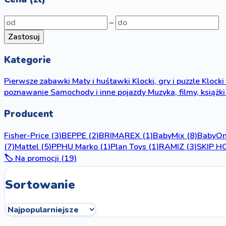
–
Zastosuj
Kategorie
Pierwsze zabawki
Maty i huśtawki
Klocki, gry i puzzle
Klocki
poznawanie
Samochody i inne pojazdy
Muzyka, filmy, książki
Producent
Fisher-Price
(3)
BEPPE
(2)
BRIMAREX
(1)
BabyMix
(8)
BabyO
(7)
Mattel
(5)
PPHU Marko
(1)
Plan Toys
(1)
RAMIZ
(3)
SKIP H
🏷️ Na promocji (19)
Sortowanie