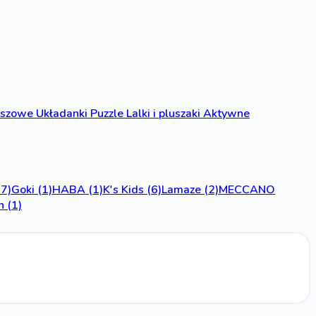
anszowe
Układanki
Puzzle
Lalki i pluszaki
Aktywne
17)
Goki
(1)
HABA
(1)
K's Kids
(6)
Lamaze
(2)
MECCANO
n
(1)