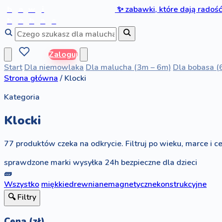
b
a
w
i
✨
zabawki, które dają radoś
b
o
b
a
s
Zaloguj
Start
Dla niemowlaka
Dla malucha (3m – 6m)
Dla bobasa (
Strona główna
/
Klocki
Kategoria
Klocki
77 produktów czeka na odkrycie. Filtruj po wieku, marce i ce
sprawdzone marki
wysyłka 24h
bezpieczne dla dzieci
🧱
Wszystko
miękkie
drewniane
magnetyczne
konstrukcyjne
🔍 Filtry
Cena (zł)