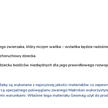
ego zwierzaka, który niczym wańka – wstańka będzie radośnie 
choruchowy dziecka.
dziecku bodźców niezbędnych dla jego prawidłowego rozwoju
 Baby są wykonane z najwyższej jakości materiałów co zap
twórcą specjalnego poliwęglanu zwanego Makrolon wykorzyst
nymi warunkami. Właśnie tego materiału Geomag użył do prod