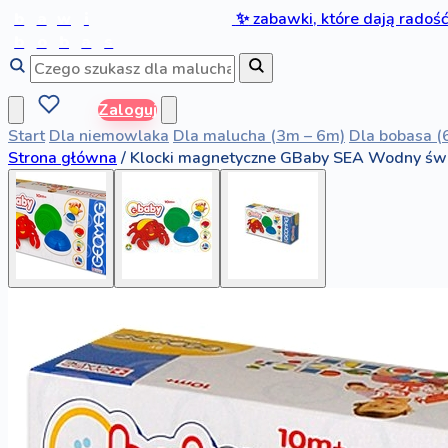
b
a
w
i
✨
zabawki, które dają radoś
b
o
b
a
s
Zaloguj
Start
Dla niemowlaka
Dla malucha (3m – 6m)
Dla bobasa (
Strona główna
/
Klocki magnetyczne GBaby SEA Wodny świ