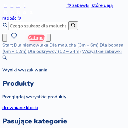
b
a
w
i
✨
zabawki, które dają
b
o
b
a
s
radość
✨
Zaloguj
Start
Dla niemowlaka
Dla malucha (3m – 6m)
Dla bobasa
(6m – 12m)
Dla odkrywcy (12 – 24m)
Wszystkie zabawki
🔍
Wyniki wyszukiwania
Produkty
Przeglądaj wszystkie produkty
drewniane klocki
Pasujące kategorie