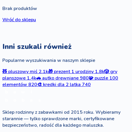
Brak produktów
Wróć do sklepu
Inni szukali również
Popularne wyszukiwania w naszym sklepie
🧸
pluszowy miś
2.1k
🎁
prezent 1 urodziny
1.8k
🎲
gry
planszowe
1.4k
🚗
autko drewniane
980
🧩
puzzle 100
elementów
820
🎨
kredki dla 2 latka
740
b
a
w
i
b
o
b
a
s
Sklep rodzinny z zabawkami od 2015 roku. Wybieramy
starannie — tylko sprawdzone marki, certyfikowane
bezpieczeństwo, radość dla każdego maluszka.