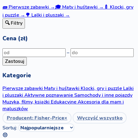
🧱
Pierwsze zabawki
→
🎓
Maty i huśtawki
→
🍼
Klocki, gry
i puzzle
→
🌳
Lalki i pluszaki
→
🔍 Filtry
Cena (zł)
–
Zastosuj
Kategorie
Pierwsze zabawki
Maty i huśtawki
Klocki, gry i puzzle
Lalki
i pluszaki
Aktywne poznawanie
Samochody i inne pojazdy
Muzyka, filmy, książki
Edukacyjne
Akcesoria dla mam i
maluszków
Producent: Fisher-Price
×
Wyczyść wszystko
Sortuj:
😔