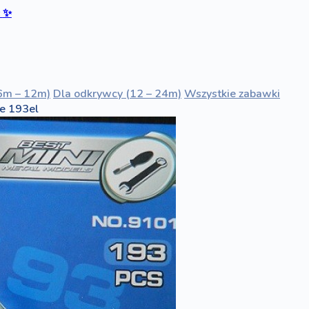
ć
✨
6m – 12m)
Dla odkrywcy (12 – 24m)
Wszystkie zabawki
ne 193el