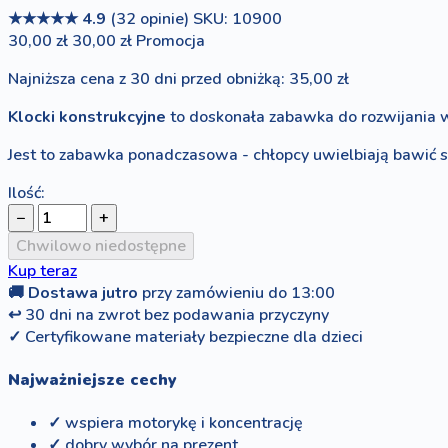
★★★★★
4.9
(32 opinie)
SKU: 10900
30,00 zł
30,00 zł
Promocja
Najniższa cena z 30 dni przed obniżką: 35,00 zł
Klocki konstrukcyjne
to doskonała zabawka do rozwijania 
Jest to zabawka ponadczasowa - chłopcy uwielbiają bawić si
Ilość:
−
+
Chwilowo niedostępne
Kup teraz
🚚
Dostawa jutro
przy zamówieniu do 13:00
↩
30 dni na zwrot bez podawania przyczyny
✓
Certyfikowane materiały bezpieczne dla dzieci
Najważniejsze cechy
✓ wspiera motorykę i koncentrację
✓ dobry wybór na prezent