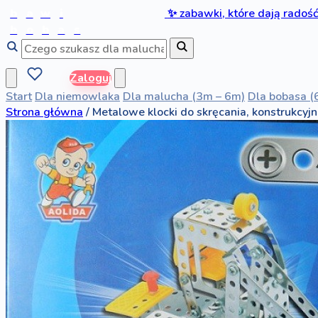
b
a
w
i
✨
zabawki, które dają radoś
b
o
b
a
s
Zaloguj
Start
Dla niemowlaka
Dla malucha (3m – 6m)
Dla bobasa (
Strona główna
/
Metalowe klocki do skręcania, konstrukcyj