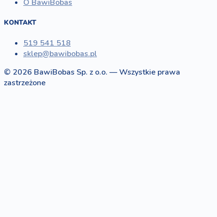
O BawiBobas
KONTAKT
519 541 518
sklep@bawibobas.pl
© 2026 BawiBobas Sp. z o.o. — Wszystkie prawa
zastrzeżone