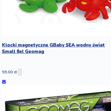
Klocki magnetyczne GBaby SEA wodny świat
Small 8el Geomag
59,00 zł
🧸