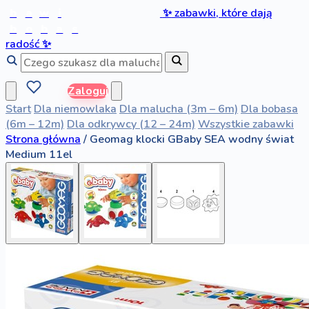
b
a
w
i
✨
zabawki, które dają
b
o
b
a
s
radość
✨
Zaloguj
Start
Dla niemowlaka
Dla malucha (3m – 6m)
Dla bobasa
(6m – 12m)
Dla odkrywcy (12 – 24m)
Wszystkie zabawki
Strona główna
/
Geomag klocki GBaby SEA wodny świat
Medium 11el