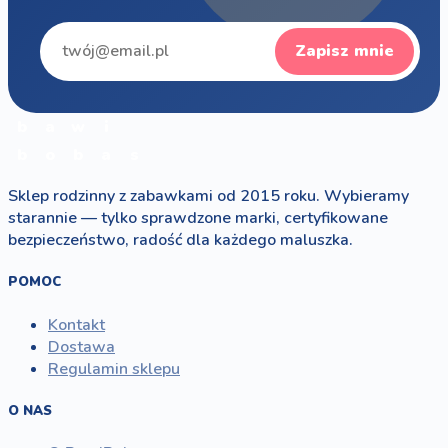
Zapisz mnie
b
a
w
i
b
o
b
a
s
Sklep rodzinny z zabawkami od 2015 roku. Wybieramy
starannie — tylko sprawdzone marki, certyfikowane
bezpieczeństwo, radość dla każdego maluszka.
POMOC
Kontakt
Dostawa
Regulamin sklepu
O NAS