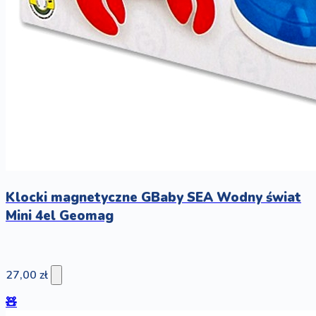
Klocki magnetyczne GBaby SEA Wodny świat
Mini 4el Geomag
27,00 zł
🧸