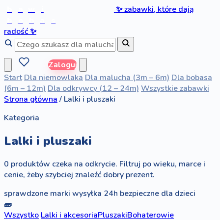
b
a
w
i
✨
zabawki, które dają
b
o
b
a
s
radość
✨
Zaloguj
Start
Dla niemowlaka
Dla malucha (3m – 6m)
Dla bobasa
(6m – 12m)
Dla odkrywcy (12 – 24m)
Wszystkie zabawki
Strona główna
/
Lalki i pluszaki
Kategoria
Lalki i pluszaki
0 produktów czeka na odkrycie. Filtruj po wieku, marce i
cenie, żeby szybciej znaleźć dobry prezent.
sprawdzone marki
wysyłka 24h
bezpieczne dla dzieci
🧱
Wszystko
Lalki i akcesoria
Pluszaki
Bohaterowie