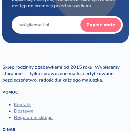
dostęp do promocji przed wszystkimi.
Zapisz mnie
b
a
w
i
b
o
b
a
s
Sklep rodzinny z zabawkami od 2015 roku. Wybieramy
starannie — tylko sprawdzone marki, certyfikowane
bezpieczeństwo, radość dla każdego maluszka.
POMOC
Kontakt
Dostawa
Regulamin sklepu
O NAS