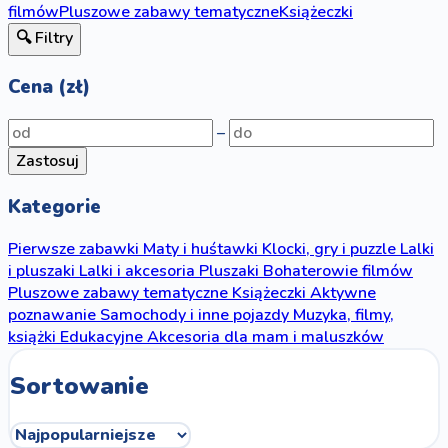
filmów
Pluszowe zabawy tematyczne
Książeczki
🔍 Filtry
Cena (zł)
–
Zastosuj
Kategorie
Pierwsze zabawki
Maty i huśtawki
Klocki, gry i puzzle
Lalki
i pluszaki
Lalki i akcesoria
Pluszaki
Bohaterowie filmów
Pluszowe zabawy tematyczne
Książeczki
Aktywne
poznawanie
Samochody i inne pojazdy
Muzyka, filmy,
książki
Edukacyjne
Akcesoria dla mam i maluszków
Sortowanie