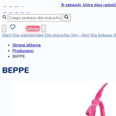
b
a
w
i
✨
zabawki, które dają radoś
b
o
b
a
s
Zaloguj
Start
Dla niemowlaka
Dla malucha (3m – 6m)
Dla bobasa (
Strona główna
Producenci
BEPPE
BEPPE