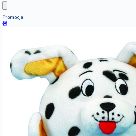
Promocja
🧸