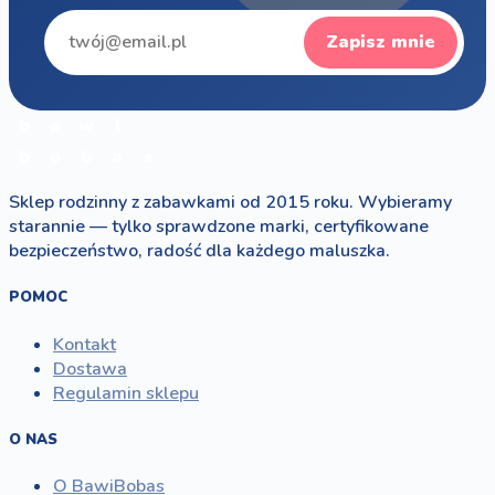
Zapisz mnie
b
a
w
i
b
o
b
a
s
Sklep rodzinny z zabawkami od 2015 roku. Wybieramy
starannie — tylko sprawdzone marki, certyfikowane
bezpieczeństwo, radość dla każdego maluszka.
POMOC
Kontakt
Dostawa
Regulamin sklepu
O NAS
O BawiBobas