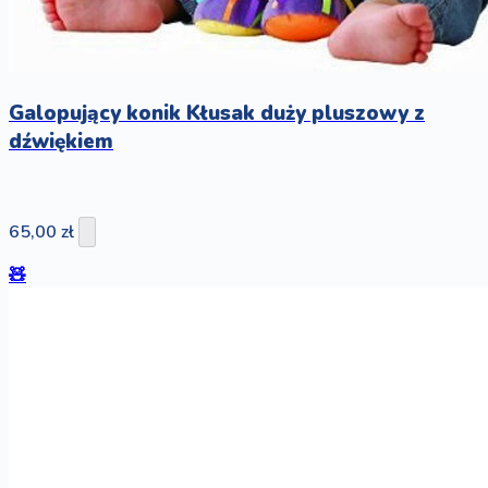
Galopujący konik Kłusak duży pluszowy z
dźwiękiem
65,00 zł
🧸