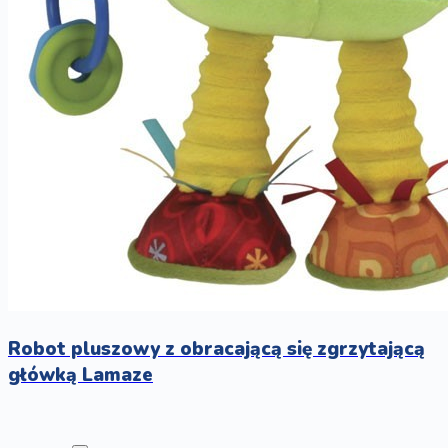
Robot pluszowy z obracającą się zgrzytającą
główką Lamaze