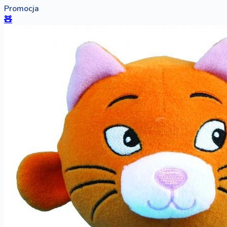
Promocja
🧸