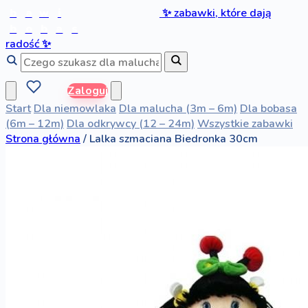
b
a
w
i
✨
zabawki, które dają
b
o
b
a
s
radość
✨
Zaloguj
Start
Dla niemowlaka
Dla malucha (3m – 6m)
Dla bobasa
(6m – 12m)
Dla odkrywcy (12 – 24m)
Wszystkie zabawki
Strona główna
/
Lalka szmaciana Biedronka 30cm