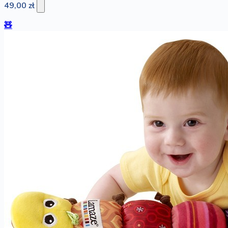
49,00 zł
🧸