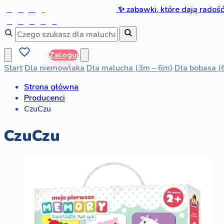
b
a
w
i
✨
zabawki, które dają radoś
b
o
b
a
s
Zaloguj
Start
Dla niemowlaka
Dla malucha (3m – 6m)
Dla bobasa (
Strona główna
Producenci
CzuCzu
CzuCzu