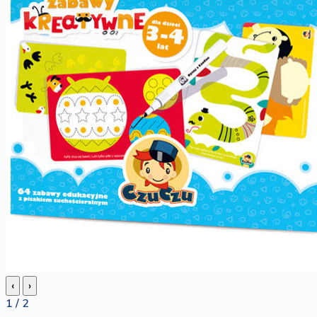
‹
›
1 / 2