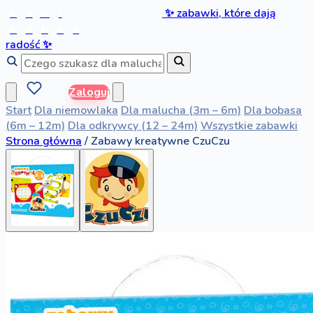
b
a
w
i
✨
zabawki, które dają
b
o
b
a
s
radość
✨
Zaloguj
Start
Dla niemowlaka
Dla malucha (3m – 6m)
Dla bobasa
(6m – 12m)
Dla odkrywcy (12 – 24m)
Wszystkie zabawki
Strona główna
/
Zabawy kreatywne CzuCzu