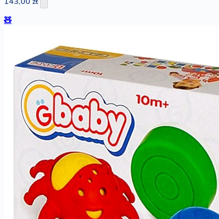
143,00 zł
🧸