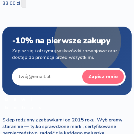
33,00 zł
-10% na pierwsze zakupy
Zapisz się i otrzymuj wskazówki rozwojowe oraz
dostęp do promocji przed wszystkimi.
Zapisz mnie
b
a
w
i
b
o
b
a
s
Sklep rodzinny z zabawkami od 2015 roku. Wybieramy
starannie — tylko sprawdzone marki, certyfikowane
bezpieczeństwo, radość dla każdego maluszka.