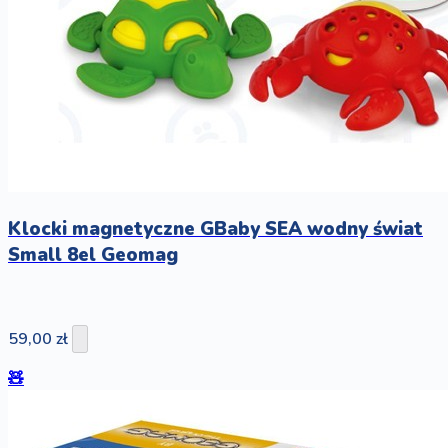
Klocki magnetyczne GBaby SEA wodny świat
Small 8el Geomag
59,00 zł
🧸