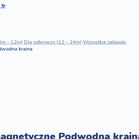
ć
✨
6m – 12m)
Dla odkrywcy (12 – 24m)
Wszystkie zabawki
dwodna kraina
magnetyczne Podwodna krain