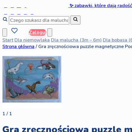
b
a
w
i
✨
zabawki, które dają radoś
b
o
b
a
s
Zaloguj
Start
Dla niemowlaka
Dla malucha (3m – 6m)
Dla bobasa (
Strona główna
/
Gra zręcznościowa puzzle magnetyczne Po
1 / 1
Gra zręcznościowa puzzle 