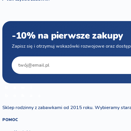
-10% na pierwsze zakupy
Zapisz się i otrzymuj wskazówki rozwojowe oraz dostęp
b
a
w
i
b
o
b
a
s
Sklep rodzinny z zabawkami od 2015 roku. Wybieramy stara
POMOC