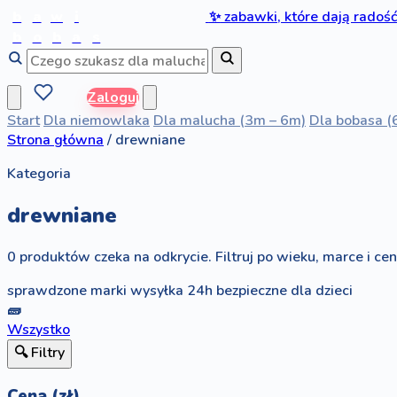
b
a
w
i
✨
zabawki, które dają radoś
b
o
b
a
s
Zaloguj
Start
Dla niemowlaka
Dla malucha (3m – 6m)
Dla bobasa (
Strona główna
/
drewniane
Kategoria
drewniane
0 produktów czeka na odkrycie. Filtruj po wieku, marce i ceni
sprawdzone marki
wysyłka 24h
bezpieczne dla dzieci
🧱
Wszystko
🔍 Filtry
Cena (zł)