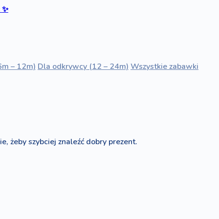
ć
✨
6m – 12m)
Dla odkrywcy (12 – 24m)
Wszystkie zabawki
e, żeby szybciej znaleźć dobry prezent.