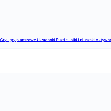
Gry i gry planszowe
Układanki
Puzzle
Lalki i pluszaki
Aktywne