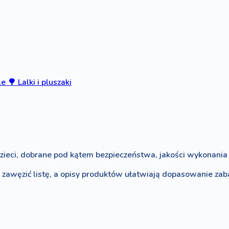
le
🌳
Lalki i pluszaki
zieci, dobrane pod kątem bezpieczeństwa, jakości wykonania i
o zawęzić listę, a opisy produktów ułatwiają dopasowanie za