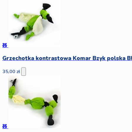
🧸
Grzechotka kontrastowa Komar Bzyk polska B
35,00 zł
🧸