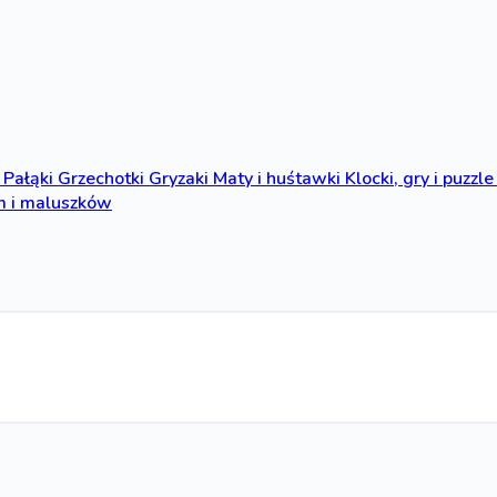
Pałąki
Grzechotki
Gryzaki
Maty i huśtawki
Klocki, gry i puzzle
m i maluszków