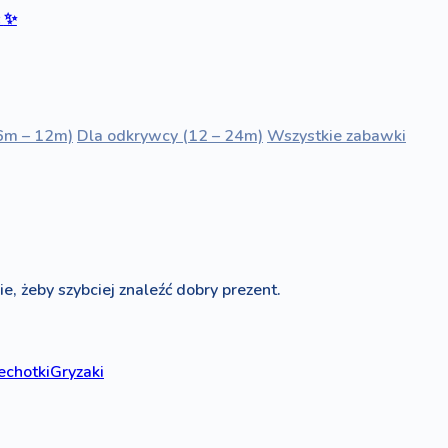
ć
✨
6m – 12m)
Dla odkrywcy (12 – 24m)
Wszystkie zabawki
e, żeby szybciej znaleźć dobry prezent.
echotki
Gryzaki