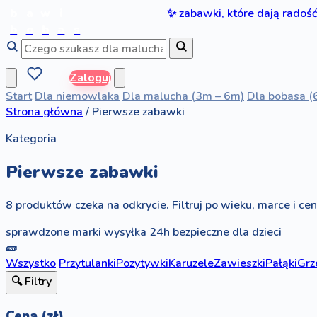
b
a
w
i
✨
zabawki, które dają radoś
b
o
b
a
s
Zaloguj
Start
Dla niemowlaka
Dla malucha (3m – 6m)
Dla bobasa (
Strona główna
/
Pierwsze zabawki
Kategoria
Pierwsze zabawki
8 produktów czeka na odkrycie. Filtruj po wieku, marce i ceni
sprawdzone marki
wysyłka 24h
bezpieczne dla dzieci
🧱
Wszystko
Przytulanki
Pozytywki
Karuzele
Zawieszki
Pałąki
Grz
🔍 Filtry
Cena (zł)