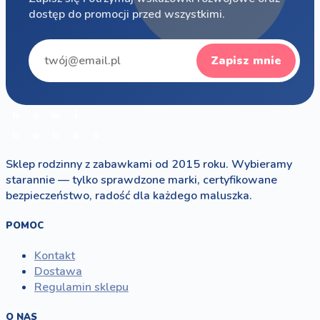
dostęp do promocji przed wszystkimi.
Zapisz mnie
b
a
w
i
b
o
b
a
s
Sklep rodzinny z zabawkami od 2015 roku. Wybieramy
starannie — tylko sprawdzone marki, certyfikowane
bezpieczeństwo, radość dla każdego maluszka.
POMOC
Kontakt
Dostawa
Regulamin sklepu
O NAS