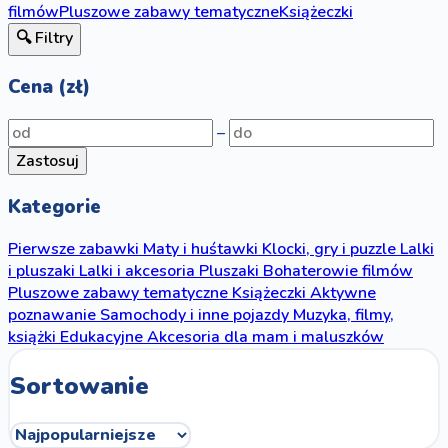
filmów
Pluszowe zabawy tematyczne
Książeczki
🔍 Filtry
Cena (zł)
–
Zastosuj
Kategorie
Pierwsze zabawki
Maty i huśtawki
Klocki, gry i puzzle
Lalki
i pluszaki
Lalki i akcesoria
Pluszaki
Bohaterowie filmów
Pluszowe zabawy tematyczne
Książeczki
Aktywne
poznawanie
Samochody i inne pojazdy
Muzyka, filmy,
książki
Edukacyjne
Akcesoria dla mam i maluszków
Sortowanie