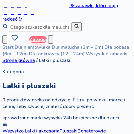
b
a
w
i
✨
zabawki, które dają
b
o
b
a
s
radość
✨
Zaloguj
Start
Dla niemowlaka
Dla malucha (3m – 6m)
Dla bobasa
(6m – 12m)
Dla odkrywcy (12 – 24m)
Wszystkie zabawki
Strona główna
/
Lalki i pluszaki
Kategoria
Lalki i pluszaki
0 produktów czeka na odkrycie. Filtruj po wieku, marce i
cenie, żeby szybciej znaleźć dobry prezent.
sprawdzone marki
wysyłka 24h
bezpieczne dla dzieci
🧱
Wszystko
Lalki i akcesoria
Pluszaki
Bohaterowie