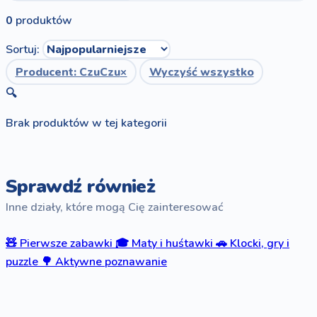
0
produktów
Sortuj:
Producent: CzuCzu
×
Wyczyść wszystko
🔍
Brak produktów w tej kategorii
Sprawdź również
Inne działy, które mogą Cię zainteresować
🧸
Pierwsze zabawki
🎓
Maty i huśtawki
🚗
Klocki, gry i
puzzle
🌳
Aktywne poznawanie