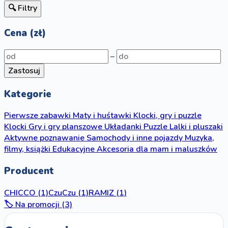
🔍 Filtry
Cena (zł)
–
Zastosuj
Kategorie
Pierwsze zabawki
Maty i huśtawki
Klocki, gry i puzzle
Klocki
Gry i gry planszowe
Układanki
Puzzle
Lalki i pluszaki
Aktywne poznawanie
Samochody i inne pojazdy
Muzyka,
filmy, książki
Edukacyjne
Akcesoria dla mam i maluszków
Producent
CHICCO
(1)
CzuCzu
(1)
RAMIZ
(1)
🏷️ Na promocji (3)