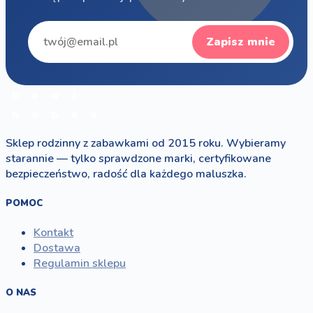
Zapisz mnie
b
a
w
i
b
o
b
a
s
Sklep rodzinny z zabawkami od 2015 roku. Wybieramy
starannie — tylko sprawdzone marki, certyfikowane
bezpieczeństwo, radość dla każdego maluszka.
POMOC
Kontakt
Dostawa
Regulamin sklepu
O NAS