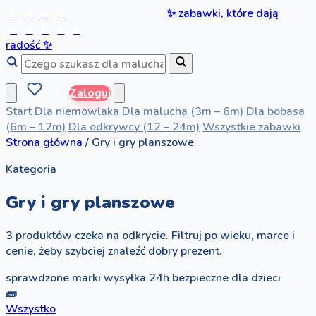
b
a
w
i
✨
zabawki, które dają
b
o
b
a
s
radość
✨
Zaloguj
Start
Dla niemowlaka
Dla malucha (3m – 6m)
Dla bobasa
(6m – 12m)
Dla odkrywcy (12 – 24m)
Wszystkie zabawki
Strona główna
/
Gry i gry planszowe
Kategoria
Gry i gry planszowe
3 produktów czeka na odkrycie. Filtruj po wieku, marce i
cenie, żeby szybciej znaleźć dobry prezent.
sprawdzone marki
wysyłka 24h
bezpieczne dla dzieci
🧱
Wszystko