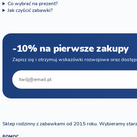
Co wybrać na prezent?
Jak czyścić zabawki?
-10% na pierwsze zakupy
Zapisz się i otrzymuj wskazówki rozwojowe oraz dostęp
b
a
w
i
b
o
b
a
s
Sklep rodzinny z zabawkami od 2015 roku. Wybieramy stara
POMOC