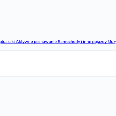
 pluszaki
Aktywne poznawanie
Samochody i inne pojazdy
Muzy