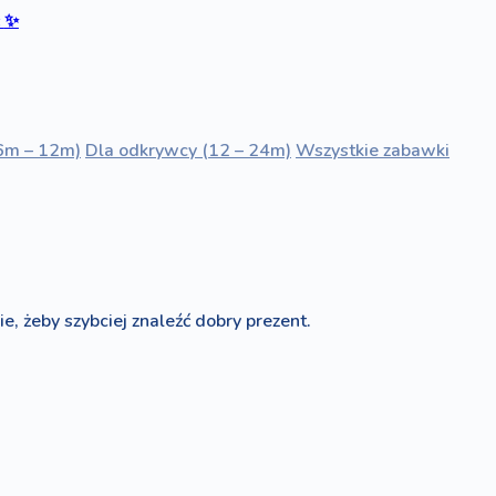
ć
✨
6m – 12m)
Dla odkrywcy (12 – 24m)
Wszystkie zabawki
e, żeby szybciej znaleźć dobry prezent.