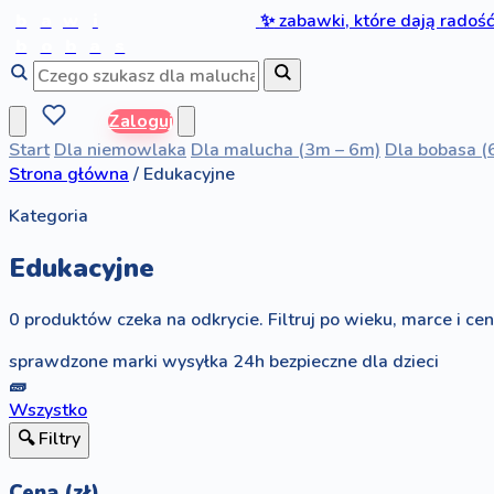
b
a
w
i
✨
zabawki, które dają radoś
b
o
b
a
s
Zaloguj
Start
Dla niemowlaka
Dla malucha (3m – 6m)
Dla bobasa (
Strona główna
/
Edukacyjne
Kategoria
Edukacyjne
0 produktów czeka na odkrycie. Filtruj po wieku, marce i ceni
sprawdzone marki
wysyłka 24h
bezpieczne dla dzieci
🧱
Wszystko
🔍 Filtry
Cena (zł)