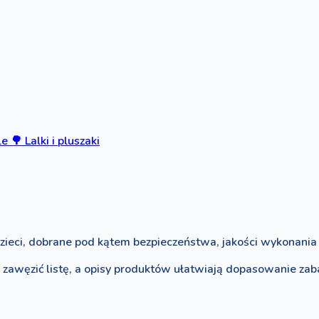
le
🌳
Lalki i pluszaki
zieci, dobrane pod kątem bezpieczeństwa, jakości wykonania i
o zawęzić listę, a opisy produktów ułatwiają dopasowanie za