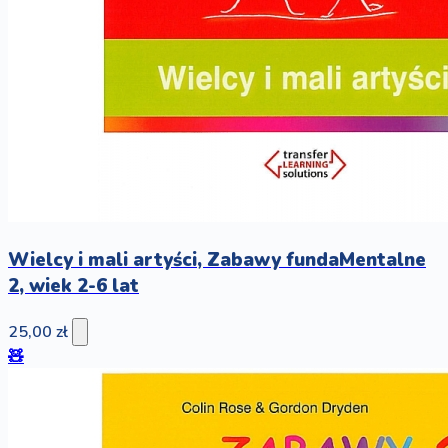
Wielcy i mali artyści, Zabawy fundaMentalne
2, wiek 2-6 lat
25,00 zł
🧸