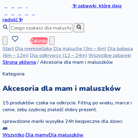
b
a
w
i
✨
zabawki, które dają
b
o
b
a
s
radość
✨
Zaloguj
Start
Dla niemowlaka
Dla malucha (3m – 6m)
Dla bobasa
(6m – 12m)
Dla odkrywcy (12 – 24m)
Wszystkie zabawki
Strona główna
/
Akcesoria dla mam i maluszków
Kategoria
Akcesoria dla mam i maluszków
15 produktów czeka na odkrycie. Filtruj po wieku, marce i
cenie, żeby szybciej znaleźć dobry prezent.
sprawdzone marki
wysyłka 24h
bezpieczne dla dzieci
🧱
Wszystko
Dla mamy
Dla maluszków