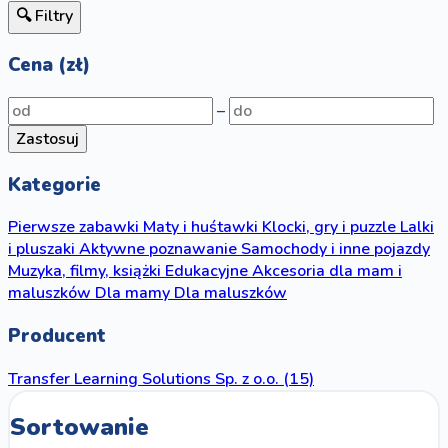
🔍 Filtry
Cena (zł)
–
Zastosuj
Kategorie
Pierwsze zabawki
Maty i huśtawki
Klocki, gry i puzzle
Lalki
i pluszaki
Aktywne poznawanie
Samochody i inne pojazdy
Muzyka, filmy, książki
Edukacyjne
Akcesoria dla mam i
maluszków
Dla mamy
Dla maluszków
Producent
Transfer Learning Solutions Sp. z o.o.
(15)
Sortowanie