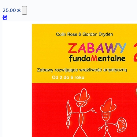
25,00 zł
🧸