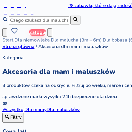
b
a
w
i
✨
zabawki, które dają radoś
b
o
b
a
s
Zaloguj
Start
Dla niemowlaka
Dla malucha (3m – 6m)
Dla bobasa (
Strona główna
/
Akcesoria dla mam i maluszków
Kategoria
Akcesoria dla mam i maluszków
3 produktów czeka na odkrycie. Filtruj po wieku, marce i ceni
sprawdzone marki
wysyłka 24h
bezpieczne dla dzieci
🧱
Wszystko
Dla mamy
Dla maluszków
🔍 Filtry
Cena (zł)