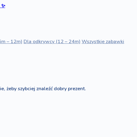
ć
✨
6m – 12m)
Dla odkrywcy (12 – 24m)
Wszystkie zabawki
e, żeby szybciej znaleźć dobry prezent.