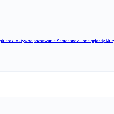
 pluszaki
Aktywne poznawanie
Samochody i inne pojazdy
Muzy