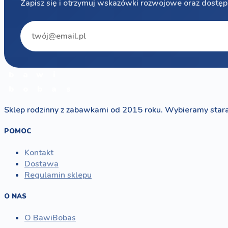
Zapisz się i otrzymuj wskazówki rozwojowe oraz dostęp
b
a
w
i
b
o
b
a
s
Sklep rodzinny z zabawkami od 2015 roku. Wybieramy stara
POMOC
Kontakt
Dostawa
Regulamin sklepu
O NAS
O BawiBobas