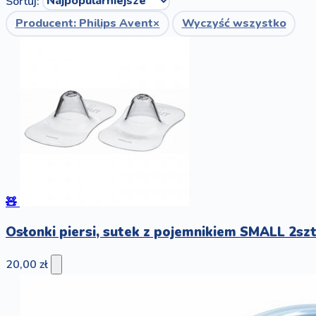
Sortuj:
Producent: Philips Avent
×
Wyczyść wszystko
🧸
Osłonki piersi, sutek z pojemnikiem SMALL 2sz
20,00 zł