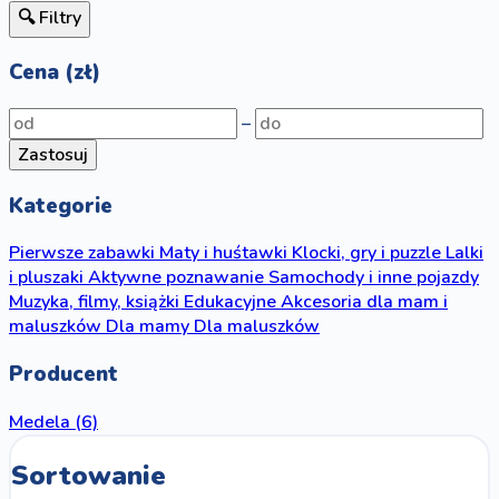
🔍 Filtry
Cena (zł)
–
Zastosuj
Kategorie
Pierwsze zabawki
Maty i huśtawki
Klocki, gry i puzzle
Lalki
i pluszaki
Aktywne poznawanie
Samochody i inne pojazdy
Muzyka, filmy, książki
Edukacyjne
Akcesoria dla mam i
maluszków
Dla mamy
Dla maluszków
Producent
Medela
(6)
Sortowanie