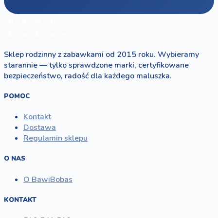
b
a
w
i
b
o
b
a
s
Sklep rodzinny z zabawkami od 2015 roku. Wybieramy
starannie — tylko sprawdzone marki, certyfikowane
bezpieczeństwo, radość dla każdego maluszka.
POMOC
Kontakt
Dostawa
Regulamin sklepu
O NAS
O BawiBobas
KONTAKT