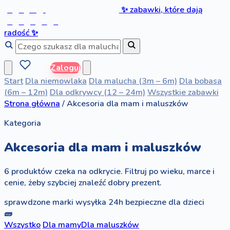
b
a
w
i
✨
zabawki, które dają
b
o
b
a
s
radość
✨
Zaloguj
Start
Dla niemowlaka
Dla malucha (3m – 6m)
Dla bobasa
(6m – 12m)
Dla odkrywcy (12 – 24m)
Wszystkie zabawki
Strona główna
/
Akcesoria dla mam i maluszków
Kategoria
Akcesoria dla mam i maluszków
6 produktów czeka na odkrycie. Filtruj po wieku, marce i
cenie, żeby szybciej znaleźć dobry prezent.
sprawdzone marki
wysyłka 24h
bezpieczne dla dzieci
🧱
Wszystko
Dla mamy
Dla maluszków