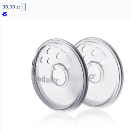
30,00 zł
🧸