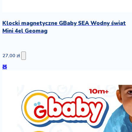
Klocki magnetyczne GBaby SEA Wodny świat
Mini 4el Geomag
27,00 zł
🧸