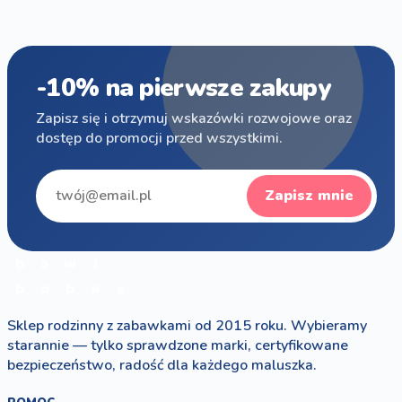
-10% na pierwsze zakupy
Zapisz się i otrzymuj wskazówki rozwojowe oraz
dostęp do promocji przed wszystkimi.
Zapisz mnie
b
a
w
i
b
o
b
a
s
Sklep rodzinny z zabawkami od 2015 roku. Wybieramy
starannie — tylko sprawdzone marki, certyfikowane
bezpieczeństwo, radość dla każdego maluszka.