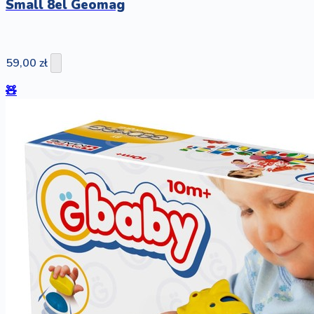
Small 8el Geomag
59,00 zł
🧸