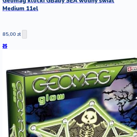
Geomag klocki GBaby SEA wodny świat
Medium 11el
85,00 zł
🧸