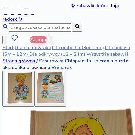
b
a
w
i
✨
zabawki, które dają
b
o
b
a
s
radość
✨
Zaloguj
Start
Dla niemowlaka
Dla malucha (3m – 6m)
Dla bobasa
(6m – 12m)
Dla odkrywcy (12 – 24m)
Wszystkie zabawki
Strona główna
/
Sznurówka Chłopiec do Ubierania puzzle
układanka drewniana Brimarex