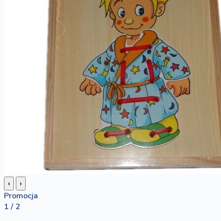
‹
›
Promocja
1 / 2