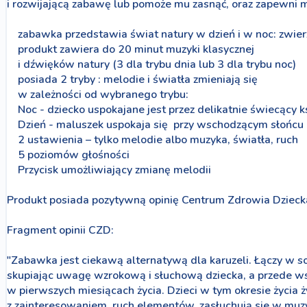
i rozwijającą zabawę lub pomoże mu zasnąć, oraz zapewni mu
zabawka przedstawia świat natury w dzień i w noc: zwierz
produkt zawiera do 20 minut muzyki klasycznej
i dźwięków natury (3 dla trybu dnia lub 3 dla trybu noc)
posiada 2 tryby : melodie i światła zmieniają się
w zależności od wybranego trybu:
Noc - dziecko uspokajane jest przez delikatnie świecący k
Dzień - maluszek uspokaja się przy wschodzącym słońcu
2 ustawienia – tylko melodie albo muzyka, światła, ruch
5 poziomów głośności
Przycisk umożliwiający zmianę melodii
Produkt posiada pozytywną opinię Centrum Zdrowia Dzieck
Fragment opinii CZD:
"Zabawka jest ciekawą alternatywą dla karuzeli. Łączy w so
skupiając uwagę wzrokową i słuchową dziecka, a przede ws
w pierwszych miesiącach życia. Dzieci w tym okresie życia
z zainteresowaniem ruch elementów, zasłuchują sie w muz