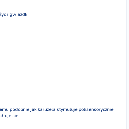
yc i gwiazdki
temu podobnie jak karuzela stymuluje polisensorycznie,
łtuje się
ą