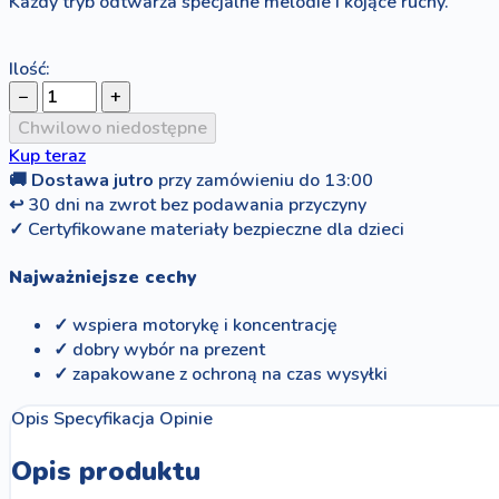
Każdy tryb odtwarza specjalne melodie i kojące ruchy.
Ilość:
−
+
Chwilowo niedostępne
Kup teraz
🚚
Dostawa jutro
przy zamówieniu do 13:00
↩
30 dni na zwrot bez podawania przyczyny
✓
Certyfikowane materiały bezpieczne dla dzieci
Najważniejsze cechy
✓ wspiera motorykę i koncentrację
✓ dobry wybór na prezent
✓ zapakowane z ochroną na czas wysyłki
Opis
Specyfikacja
Opinie
Opis produktu