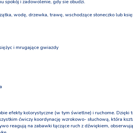
 spokój i zadowolenie, gdy sie obudzi.
ątka, wodę, drzewka, trawę, wschodzące słoneczko lub księż
siężyc i mrugające gwiazdy
a
bie efekty kolorystyczne (w tym świetlne) i ruchome. Dzięki 
zystkim ćwiczy koordynację wzrokowo- słuchową, która kszta
 żywo reagują na zabawki łączące ruch z dźwiękiem, obserwuj
ykę