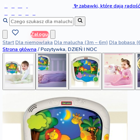
b
a
w
i
✨
zabawki, które dają radoś
b
o
b
a
s
Zaloguj
Start
Dla niemowlaka
Dla malucha (3m – 6m)
Dla bobasa (
Strona główna
/
Pozytywka, DZIEŃ I NOC