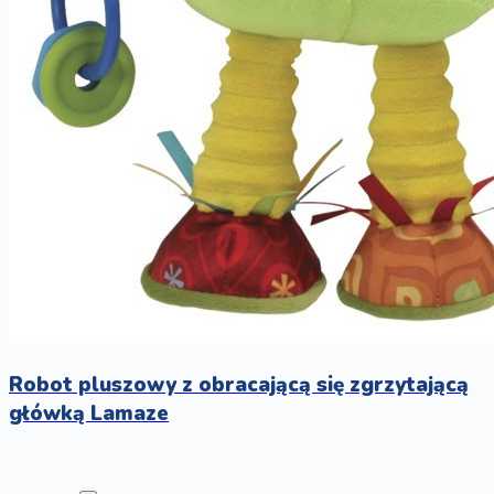
Robot pluszowy z obracającą się zgrzytającą
główką Lamaze