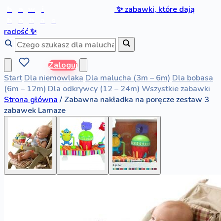
b
a
w
i
✨
zabawki, które dają
b
o
b
a
s
radość
✨
Zaloguj
Start
Dla niemowlaka
Dla malucha (3m – 6m)
Dla bobasa
(6m – 12m)
Dla odkrywcy (12 – 24m)
Wszystkie zabawki
Strona główna
/
Zabawna nakładka na poręcze zestaw 3
zabawek Lamaze