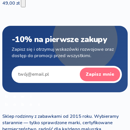
49,00 zł
-10% na pierwsze zakupy
Zapisz się i otrzymuj wskazówki rozwojowe oraz
dostęp do promocji przed wszystkimi.
Zapisz mnie
b
a
w
i
b
o
b
a
s
Sklep rodzinny z zabawkami od 2015 roku. Wybieramy
starannie — tylko sprawdzone marki, certyfikowane
bezpieczeństwo, radość dla każdego maluszka.