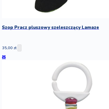
Szop Pracz pluszowy szeleszczący Lamaze
35,00 zł
🧸