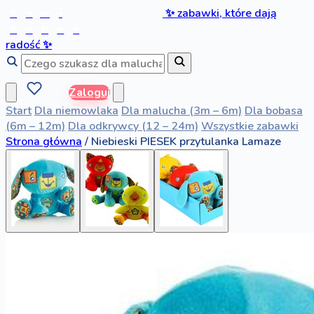
b
a
w
i
✨
zabawki, które dają
b
o
b
a
s
radość
✨
Zaloguj
Start
Dla niemowlaka
Dla malucha (3m – 6m)
Dla bobasa
(6m – 12m)
Dla odkrywcy (12 – 24m)
Wszystkie zabawki
Strona główna
/
Niebieski PIESEK przytulanka Lamaze