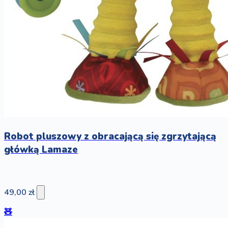
Robot pluszowy z obracającą się zgrzytającą
główką Lamaze
49,00 zł
🧸