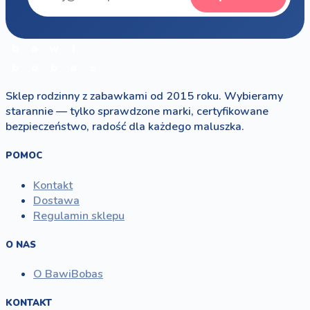
b
a
w
i
b
o
b
a
s
Sklep rodzinny z zabawkami od 2015 roku. Wybieramy
starannie — tylko sprawdzone marki, certyfikowane
bezpieczeństwo, radość dla każdego maluszka.
POMOC
Kontakt
Dostawa
Regulamin sklepu
O NAS
O BawiBobas
KONTAKT