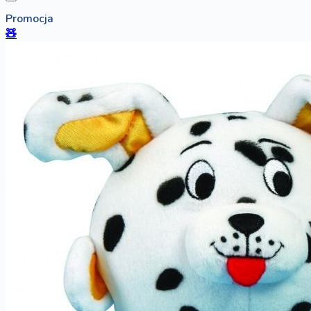
Promocja
🧸