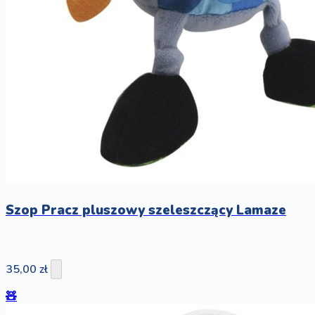
Szop Pracz pluszowy szeleszczący Lamaze
35,00 zł
🧸