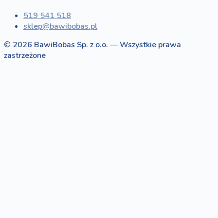
519 541 518
sklep@bawibobas.pl
© 2026 BawiBobas Sp. z o.o. — Wszystkie prawa
zastrzeżone