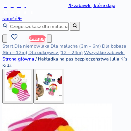
b
a
w
i
✨
zabawki, które dają
b
o
b
a
s
radość
✨
Zaloguj
Start
Dla niemowlaka
Dla malucha (3m – 6m)
Dla bobasa
(6m – 12m)
Dla odkrywcy (12 – 24m)
Wszystkie zabawki
Strona główna
/
Nakładka na pas bezpieczeństwa Julia K`s
Kids