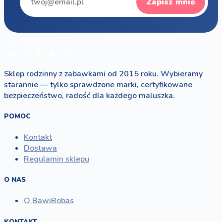
Zapisz mnie
b
a
w
i
b
o
b
a
s
Sklep rodzinny z zabawkami od 2015 roku. Wybieramy
starannie — tylko sprawdzone marki, certyfikowane
bezpieczeństwo, radość dla każdego maluszka.
POMOC
Kontakt
Dostawa
Regulamin sklepu
O NAS
O BawiBobas
KONTAKT