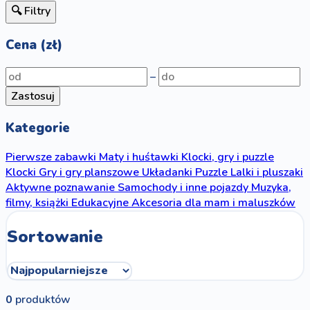
🔍 Filtry
Cena (zł)
–
Zastosuj
Kategorie
Pierwsze zabawki
Maty i huśtawki
Klocki, gry i puzzle
Klocki
Gry i gry planszowe
Układanki
Puzzle
Lalki i pluszaki
Aktywne poznawanie
Samochody i inne pojazdy
Muzyka,
filmy, książki
Edukacyjne
Akcesoria dla mam i maluszków
Sortowanie
0
produktów