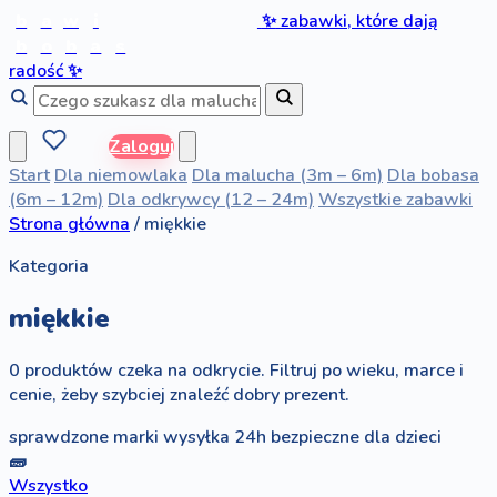
b
a
w
i
✨
zabawki, które dają
b
o
b
a
s
radość
✨
Zaloguj
Start
Dla niemowlaka
Dla malucha (3m – 6m)
Dla bobasa
(6m – 12m)
Dla odkrywcy (12 – 24m)
Wszystkie zabawki
Strona główna
/
miękkie
Kategoria
miękkie
0 produktów czeka na odkrycie. Filtruj po wieku, marce i
cenie, żeby szybciej znaleźć dobry prezent.
sprawdzone marki
wysyłka 24h
bezpieczne dla dzieci
🧱
Wszystko