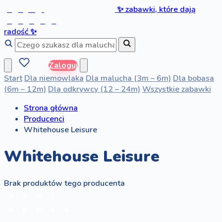
b
a
w
i
✨
zabawki, które dają
b
o
b
a
s
radość
✨
Zaloguj
Start
Dla niemowlaka
Dla malucha (3m – 6m)
Dla bobasa
(6m – 12m)
Dla odkrywcy (12 – 24m)
Wszystkie zabawki
Strona główna
Producenci
Whitehouse Leisure
Whitehouse Leisure
Brak produktów tego producenta
b
a
w
i
b
o
b
a
s