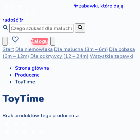
b
a
w
i
✨
zabawki, które dają
b
o
b
a
s
radość
✨
Zaloguj
Start
Dla niemowlaka
Dla malucha (3m – 6m)
Dla bobasa
(6m – 12m)
Dla odkrywcy (12 – 24m)
Wszystkie zabawki
Strona główna
Producenci
ToyTime
ToyTime
Brak produktów tego producenta
b
a
w
i
b
o
b
a
s