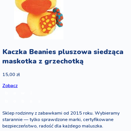
Kaczka Beanies pluszowa siedząca
maskotka z grzechotką
15,00 zł
Zobacz
b
a
w
i
b
o
b
a
s
Sklep rodzinny z zabawkami od 2015 roku. Wybieramy
starannie — tylko sprawdzone marki, certyfikowane
bezpieczeństwo, radość dla każdego maluszka.