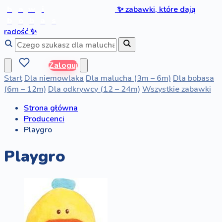
b
a
w
i
✨
zabawki, które dają
b
o
b
a
s
radość
✨
Zaloguj
Start
Dla niemowlaka
Dla malucha (3m – 6m)
Dla bobasa
(6m – 12m)
Dla odkrywcy (12 – 24m)
Wszystkie zabawki
Strona główna
Producenci
Playgro
Playgro