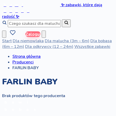
b
a
w
i
✨
zabawki, które dają
b
o
b
a
s
radość
✨
Zaloguj
Start
Dla niemowlaka
Dla malucha (3m – 6m)
Dla bobasa
(6m – 12m)
Dla odkrywcy (12 – 24m)
Wszystkie zabawki
Strona główna
Producenci
FARLIN BABY
FARLIN BABY
Brak produktów tego producenta
b
a
w
i
b
o
b
a
s