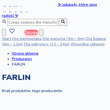
b
a
w
i
✨
zabawki, które dają
b
o
b
a
s
radość
✨
Zaloguj
Start
Dla niemowlaka
Dla malucha (3m – 6m)
Dla bobasa
(6m – 12m)
Dla odkrywcy (12 – 24m)
Wszystkie zabawki
Strona główna
Producenci
FARLIN
FARLIN
Brak produktów tego producenta
b
a
w
i
b
o
b
a
s