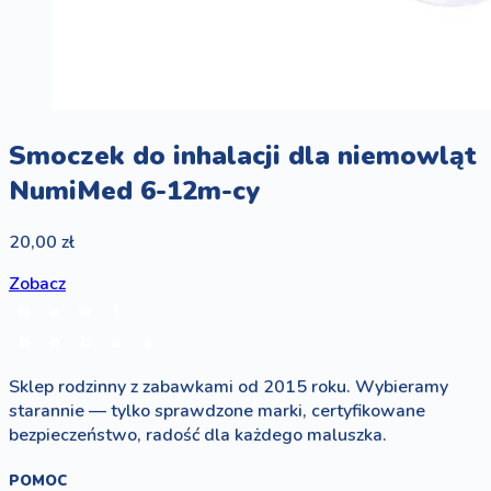
Smoczek do inhalacji dla niemowląt
NumiMed 6-12m-cy
20,00 zł
Zobacz
b
a
w
i
b
o
b
a
s
Sklep rodzinny z zabawkami od 2015 roku. Wybieramy
starannie — tylko sprawdzone marki, certyfikowane
bezpieczeństwo, radość dla każdego maluszka.
POMOC