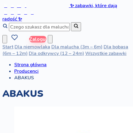
b
a
w
i
✨
zabawki, które dają
b
o
b
a
s
radość
✨
Zaloguj
Start
Dla niemowlaka
Dla malucha (3m – 6m)
Dla bobasa
(6m – 12m)
Dla odkrywcy (12 – 24m)
Wszystkie zabawki
Strona główna
Producenci
ABAKUS
ABAKUS