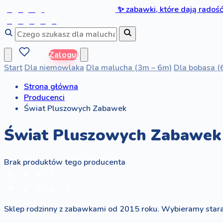
b
a
w
i
✨
zabawki, które dają radoś
b
o
b
a
s
Zaloguj
Start
Dla niemowlaka
Dla malucha (3m – 6m)
Dla bobasa (
Strona główna
Producenci
Świat Pluszowych Zabawek
Świat Pluszowych Zabawek
Brak produktów tego producenta
b
a
w
i
b
o
b
a
s
Sklep rodzinny z zabawkami od 2015 roku. Wybieramy stara