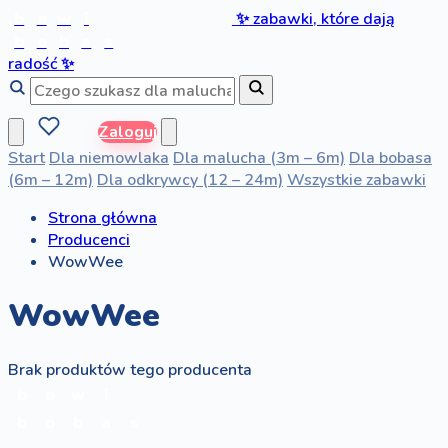
b
a
w
i
✨
zabawki, które dają
b
o
b
a
s
radość
✨
Zaloguj
Start
Dla niemowlaka
Dla malucha (3m – 6m)
Dla bobasa
(6m – 12m)
Dla odkrywcy (12 – 24m)
Wszystkie zabawki
Strona główna
Producenci
WowWee
WowWee
Brak produktów tego producenta
b
a
w
i
b
o
b
a
s