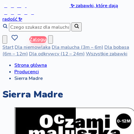
b
a
w
i
✨
zabawki, które dają
b
o
b
a
s
radość
✨
Zaloguj
Start
Dla niemowlaka
Dla malucha (3m – 6m)
Dla bobasa
(6m – 12m)
Dla odkrywcy (12 – 24m)
Wszystkie zabawki
Strona główna
Producenci
Sierra Madre
Sierra Madre