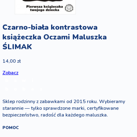
Czarno-biała kontrastowa
książeczka Oczami Maluszka
ŚLIMAK
14,00 zł
Zobacz
b
a
w
i
b
o
b
a
s
Sklep rodzinny z zabawkami od 2015 roku. Wybieramy
starannie — tylko sprawdzone marki, certyfikowane
bezpieczeństwo, radość dla każdego maluszka.
POMOC