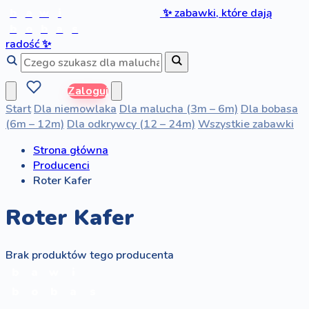
b
a
w
i
✨
zabawki, które dają
b
o
b
a
s
radość
✨
Zaloguj
Start
Dla niemowlaka
Dla malucha (3m – 6m)
Dla bobasa
(6m – 12m)
Dla odkrywcy (12 – 24m)
Wszystkie zabawki
Strona główna
Producenci
Roter Kafer
Roter Kafer
Brak produktów tego producenta
b
a
w
i
b
o
b
a
s